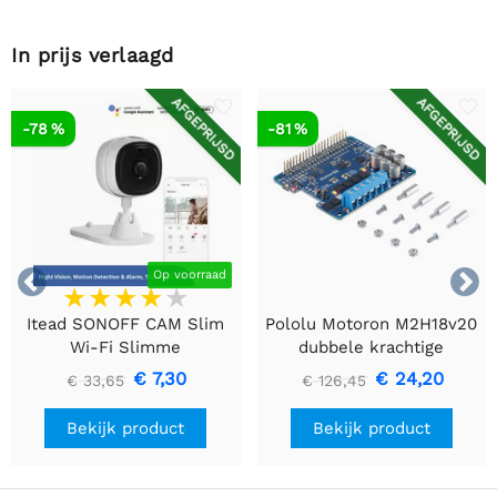
In prijs verlaagd
AFGEPRIJSD
AFGEPRIJSD
-78 %
-81 %


Op voorraad
Itead SONOFF CAM Slim
Pololu Motoron M2H18v20
Wi-Fi Slimme
dubbele krachtige
Beveiligingscamera
motorcontroller voor
€ 7,30
€ 24,20
€ 33,65
€ 126,45
Raspberry Pi (connectoren
gesoldeerd)
Bekijk product
Bekijk product