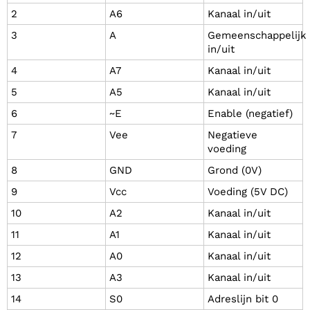
2
A6
Kanaal in/uit
3
A
Gemeenschappelijk
in/uit
4
A7
Kanaal in/uit
5
A5
Kanaal in/uit
6
~E
Enable (negatief)
7
Vee
Negatieve
voeding
8
GND
Grond (0V)
9
Vcc
Voeding (5V DC)
10
A2
Kanaal in/uit
11
A1
Kanaal in/uit
12
A0
Kanaal in/uit
13
A3
Kanaal in/uit
14
S0
Adreslijn bit 0