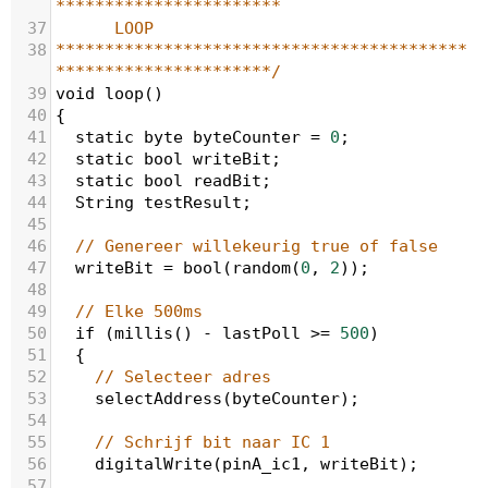
***********************
37
LOOP
38
******************************************
**********************/
39
void
loop
()
40
{
41
static
byte
byteCounter
=
0
;
42
static
bool
writeBit
;
43
static
bool
readBit
;
44
String
testResult
;
45
46
// Genereer willekeurig true of false
47
writeBit
=
bool
(
random
(
0
, 
2
));
48
49
// Elke 500ms
50
if
 (
millis
() 
-
lastPoll
>=
500
)
51
  {
52
// Selecteer adres
53
selectAddress
(
byteCounter
);
54
55
// Schrijf bit naar IC 1
56
digitalWrite
(
pinA_ic1
, 
writeBit
);
57