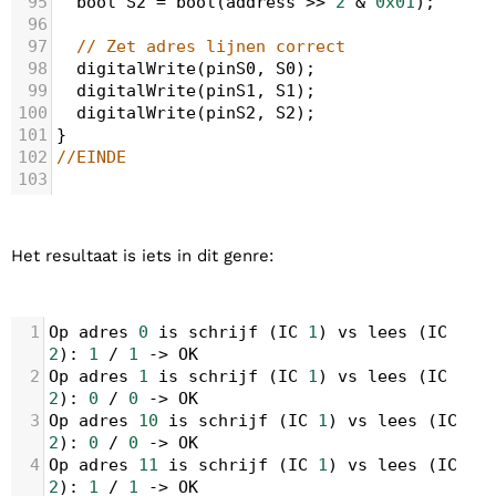
95
bool
S2
=
bool
(
address
>>
2
&
0x01
);
96
97
// Zet adres lijnen correct
98
digitalWrite
(
pinS0
, 
S0
);
99
digitalWrite
(
pinS1
, 
S1
);
100
digitalWrite
(
pinS2
, 
S2
);
101
}
102
//EINDE
103
Het resultaat is iets in dit genre:
1
Op
adres
0
is
schrijf
 (
IC
1
) 
vs
lees
 (
IC
2
): 
1
/
1
->
OK
2
Op
adres
1
is
schrijf
 (
IC
1
) 
vs
lees
 (
IC
2
): 
0
/
0
->
OK
3
Op
adres
10
is
schrijf
 (
IC
1
) 
vs
lees
 (
IC
2
): 
0
/
0
->
OK
4
Op
adres
11
is
schrijf
 (
IC
1
) 
vs
lees
 (
IC
2
): 
1
/
1
->
OK