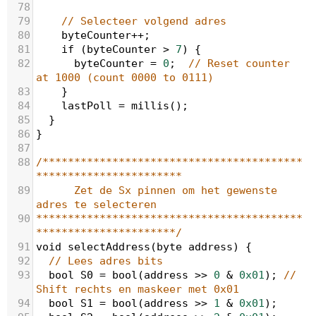
78
79
// Selecteer volgend adres 
80
byteCounter
++
;
81
if
 (
byteCounter
>
7
) {
82
byteCounter
=
0
;  
// Reset counter 
at 1000 (count 0000 to 0111)
83
    }
84
lastPoll
=
millis
();
85
  }
86
}
87
88
/*****************************************
***********************
89
Zet de Sx pinnen om het gewenste 
adres te selecteren
90
******************************************
**********************/
91
void
selectAddress
(
byte
address
) {
92
// Lees adres bits
93
bool
S0
=
bool
(
address
>>
0
&
0x01
); 
// 
Shift rechts en maskeer met 0x01
94
bool
S1
=
bool
(
address
>>
1
&
0x01
);