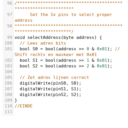
96
/*****************************************
***********************
97
Set the Sx pins to select proper 
address
98
******************************************
**********************/
99
void
selectAddress
(
byte
address
) {
100
// Lees adres bits
101
bool
S0
=
bool
(
address
>>
0
&
0x01
); 
// 
Shift rechts en maskeer met 0x01
102
bool
S1
=
bool
(
address
>>
1
&
0x01
);
103
bool
S2
=
bool
(
address
>>
2
&
0x01
);
104
105
// Zet adres lijnen correct
106
digitalWrite
(
pinS0
, 
S0
);
107
digitalWrite
(
pinS1
, 
S1
);
108
digitalWrite
(
pinS2
, 
S2
);
109
}
110
//EINDE
111