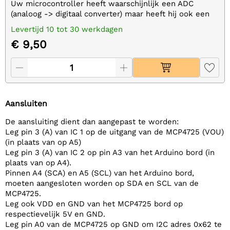
Uw microcontroller heeft waarschijnlijk een ADC
(analoog -> digitaal converter) maar heeft hij ook een
DAC (digitaal -> analoog converter)? Nu kan het! Dit
Levertijd 10 tot 30 werkdagen
breakout-bord is voorzien van de gebruiksvriendelijke
€ 9,50
MCP4725 12-bits DAC.
Aansluiten
De aansluiting dient dan aangepast te worden:
Leg pin 3 (A) van IC 1 op de uitgang van de MCP4725 (VOU)
(in plaats van op A5)
Leg pin 3 (A) van IC 2 op pin A3 van het Arduino bord (in
plaats van op A4).
Pinnen A4 (SCA) en A5 (SCL) van het Arduino bord,
moeten aangesloten worden op SDA en SCL van de
MCP4725.
Leg ook VDD en GND van het MCP4725 bord op
respectievelijk 5V en GND.
Leg pin A0 van de MCP4725 op GND om I2C adres 0x62 te