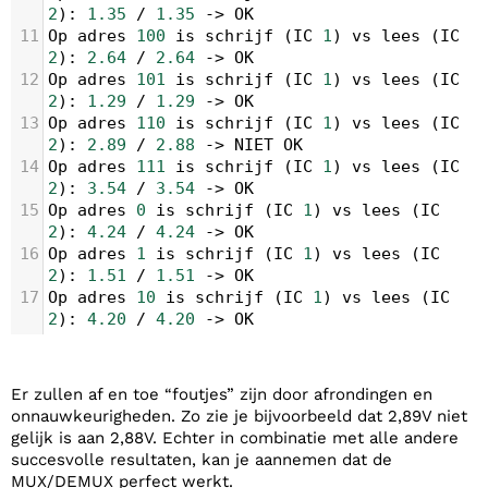
2
): 
1.35
/
1.35
->
OK
11
Op
adres
100
is
schrijf
 (
IC
1
) 
vs
lees
 (
IC
2
): 
2.64
/
2.64
->
OK
12
Op
adres
101
is
schrijf
 (
IC
1
) 
vs
lees
 (
IC
2
): 
1.29
/
1.29
->
OK
13
Op
adres
110
is
schrijf
 (
IC
1
) 
vs
lees
 (
IC
2
): 
2.89
/
2.88
->
NIET
OK
14
Op
adres
111
is
schrijf
 (
IC
1
) 
vs
lees
 (
IC
2
): 
3.54
/
3.54
->
OK
15
Op
adres
0
is
schrijf
 (
IC
1
) 
vs
lees
 (
IC
2
): 
4.24
/
4.24
->
OK
16
Op
adres
1
is
schrijf
 (
IC
1
) 
vs
lees
 (
IC
2
): 
1.51
/
1.51
->
OK
17
Op
adres
10
is
schrijf
 (
IC
1
) 
vs
lees
 (
IC
2
): 
4.20
/
4.20
->
OK
Er zullen af en toe “foutjes” zijn door afrondingen en
onnauwkeurigheden. Zo zie je bijvoorbeeld dat 2,89V niet
gelijk is aan 2,88V. Echter in combinatie met alle andere
succesvolle resultaten, kan je aannemen dat de
MUX/DEMUX perfect werkt.