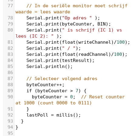
77
// In de seriële monitor moet schrijf 
waarde = lees waarde
78
Serial
.
print
(
"Op adres "
 );
79
Serial
.
print
(
byteCounter
, 
BIN
);
80
Serial
.
print
(
" is schrijf (IC 1) vs 
lees (IC 2): "
 );
81
Serial
.
print
(
float
(
writeChannel
)
/
100
);
82
Serial
.
print
(
" / "
);
83
Serial
.
print
(
float
(
readChannel
)
/
100
);
84
Serial
.
print
(
testResult
);
85
Serial
.
println
();
86
87
// Selecteer volgend adres 
88
byteCounter
++
;
89
if
 (
byteCounter
>
7
) {
90
byteCounter
=
0
;  
// Reset counter 
at 1000 (count 0000 to 0111)
91
    }
92
lastPoll
=
millis
();
93
  }
94
}
95