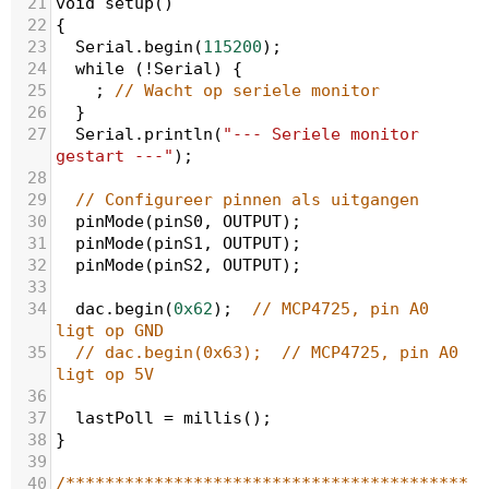
21
void
setup
()
22
{
23
Serial
.
begin
(
115200
);
24
while
 (
!
Serial
) {
25
    ; 
// Wacht op seriele monitor
26
  }
27
Serial
.
println
(
"--- Seriele monitor 
gestart ---"
);
28
29
// Configureer pinnen als uitgangen
30
pinMode
(
pinS0
, 
OUTPUT
);
31
pinMode
(
pinS1
, 
OUTPUT
);
32
pinMode
(
pinS2
, 
OUTPUT
);
33
34
dac
.
begin
(
0x62
);  
// MCP4725, pin A0 
ligt op GND
35
// dac.begin(0x63);  // MCP4725, pin A0 
ligt op 5V
36
37
lastPoll
=
millis
();
38
}
39
40
/*****************************************