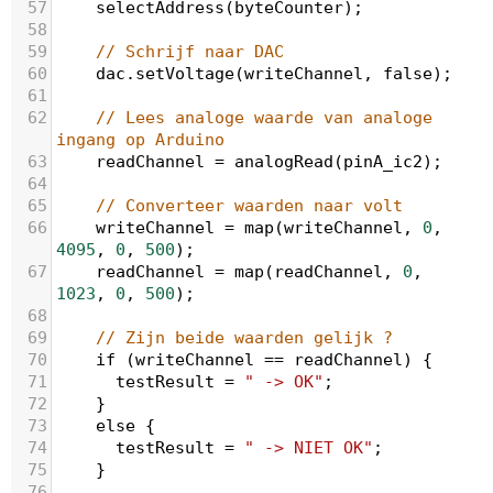
57
selectAddress
(
byteCounter
);
58
59
// Schrijf naar DAC
60
dac
.
setVoltage
(
writeChannel
, 
false
);
61
62
// Lees analoge waarde van analoge 
ingang op Arduino
63
readChannel
=
analogRead
(
pinA_ic2
);
64
65
// Converteer waarden naar volt
66
writeChannel
=
map
(
writeChannel
, 
0
, 
4095
, 
0
, 
500
);
67
readChannel
=
map
(
readChannel
, 
0
, 
1023
, 
0
, 
500
);
68
69
// Zijn beide waarden gelijk ?
70
if
 (
writeChannel
==
readChannel
) {
71
testResult
=
" -> OK"
;
72
    }
73
else
 {
74
testResult
=
" -> NIET OK"
;
75
    }
76