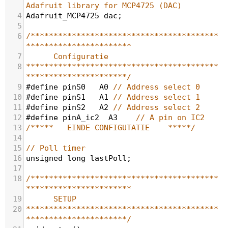
Adafruit library for MCP4725 (DAC)
4
Adafruit_MCP4725
dac
;
5
6
/*****************************************
***********************
7
Configuratie
8
******************************************
**********************/
9
#define
pinS0
A0
// Address select 0
10
#define
pinS1
A1
// Address select 1
11
#define
pinS2
A2
// Address select 2
12
#define
pinA_ic2
A3
// A pin on IC2
13
/*****   EINDE CONFIGUTATIE    *****/
14
15
// Poll timer
16
unsigned
long
lastPoll
;
17
18
/*****************************************
***********************
19
SETUP
20
******************************************
**********************/