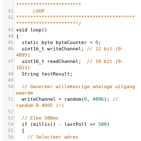
***********************
41
LOOP
42
******************************************
**********************/
43
void
loop
()
44
{
45
static
byte
byteCounter
=
0
;
46
uint16_t
writeChannel
; 
// 12 bit (0-
4095)
47
uint16_t
readChannel
;  
// 10 bit (0-
1023)
48
String
testResult
;
49
50
// Genereer willekeurige analoge uitgang 
waarde
51
writeChannel
=
random
(
0
, 
4096
); 
// 
random 0-4095 (!)
52
53
// Elke 500ms
54
if
 (
millis
() 
-
lastPoll
>=
500
)
55
  {
56
// Selecteer adres