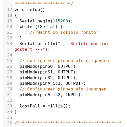
**********************/
17
void
setup
()
18
{
19
Serial
.
begin
(
115200
);
20
while
 (
!
Serial
) {
21
    ; 
// Wacht op seriele monitor
22
  }
23
Serial
.
println
(
"--- Seriele monitor 
gestart ---"
);
24
25
// Configureer pinnen als uitgangen
26
pinMode
(
pinS0
, 
OUTPUT
);
27
pinMode
(
pinS1
, 
OUTPUT
);
28
pinMode
(
pinS2
, 
OUTPUT
);
29
pinMode
(
pinA_ic1
, 
OUTPUT
);
30
// Configureer pinnen als ingangen
31
pinMode
(
pinA_ic2
, 
INPUT
);
32
33
lastPoll
=
millis
();
34
}
35
36
/*****************************************