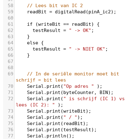
58
// Lees bit van IC 2
59
readBit
=
digitalRead
(
pinA_ic2
);
60
61
if
 (
writeBit
==
readBit
) {
62
testResult
=
" -> OK"
;
63
    }
64
else
 {
65
testResult
=
" -> NIET OK"
;
66
    }
67
68
69
// In de seriële monitor moet bit 
schrijf = bit lees
70
Serial
.
print
(
"Op adres "
 );
71
Serial
.
print
(
byteCounter
, 
BIN
);
72
Serial
.
print
(
" is schrijf (IC 1) vs 
lees (IC 2): "
 );
73
Serial
.
print
(
writeBit
);
74
Serial
.
print
(
" / "
);
75
Serial
.
print
(
readBit
);
76
Serial
.
print
(
testResult
);
77
Serial
.
println
();