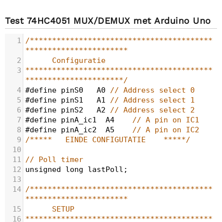
Test 74HC4051 MUX/DEMUX met Arduino Uno
1
/*****************************************
***********************
2
Configuratie
3
******************************************
**********************/
4
#define
pinS0
A0
// Address select 0
5
#define
pinS1
A1
// Address select 1
6
#define
pinS2
A2
// Address select 2
7
#define
pinA_ic1
A4
// A pin on IC1
8
#define
pinA_ic2
A5
// A pin on IC2
9
/*****   EINDE CONFIGUTATIE    *****/
10
11
// Poll timer
12
unsigned
long
lastPoll
;
13
14
/*****************************************
***********************
15
SETUP
16
******************************************