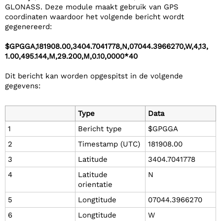
GLONASS. Deze module maakt gebruik van GPS
coordinaten waardoor het volgende bericht wordt
gegenereerd:
$GPGGA,181908.00,3404.7041778,N,07044.3966270,W,4,13,
1.00,495.144,M,29.200,M,0.10,0000*40
Dit bericht kan worden opgespitst in de volgende
gegevens:
Type
Data
1
Bericht type
$GPGGA
2
Timestamp (UTC)
181908.00
3
Latitude
3404.7041778
4
Latitude
N
orientatie
5
Longtitude
07044.3966270
6
Longtitude
W