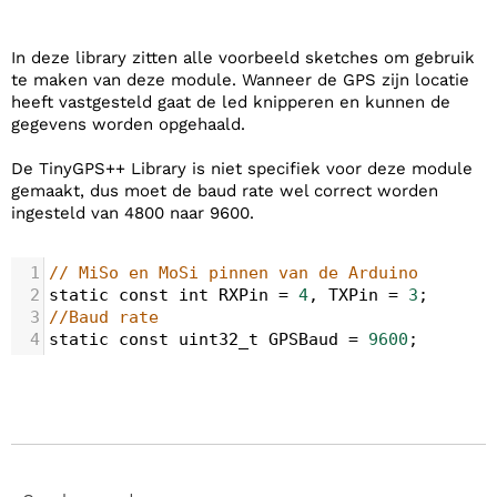
In deze library zitten alle voorbeeld sketches om gebruik
te maken van deze module. Wanneer de GPS zijn locatie
heeft vastgesteld gaat de led knipperen en kunnen de
gegevens worden opgehaald.
De TinyGPS++ Library is niet specifiek voor deze module
gemaakt, dus moet de baud rate wel correct worden
ingesteld van 4800 naar 9600.
1
// MiSo en MoSi pinnen van de Arduino
2
static
const
int
RXPin
=
4
, 
TXPin
=
3
;
3
//Baud rate
4
static
const
uint32_t
GPSBaud
=
9600
;