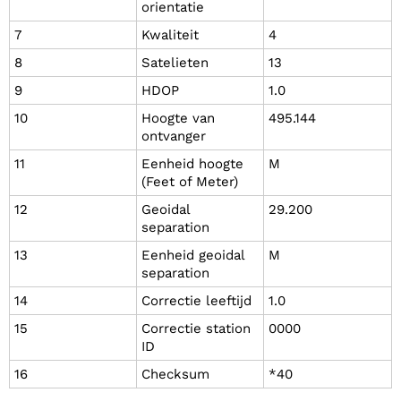
orientatie
7
Kwaliteit
4
8
Satelieten
13
9
HDOP
1.0
10
Hoogte van
495.144
ontvanger
11
Eenheid hoogte
M
(Feet of Meter)
12
Geoidal
29.200
separation
13
Eenheid geoidal
M
separation
14
Correctie leeftijd
1.0
15
Correctie station
0000
ID
16
Checksum
*40