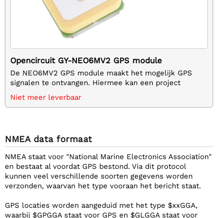
Opencircuit GY-NEO6MV2 GPS module
De NEO6MV2 GPS module maakt het mogelijk GPS
signalen te ontvangen. Hiermee kan een project
precies bepalen op welke positie op aarde het zich
Niet meer leverbaar
bevindt, hoe snel het gaat, in welke richting het
beweegt en hoeveel satellieten er zichtbaar zijn.
NMEA data formaat
NMEA staat voor "National Marine Electronics Association"
en bestaat al voordat GPS bestond. Via dit protocol
kunnen veel verschillende soorten gegevens worden
verzonden, waarvan het type vooraan het bericht staat.
GPS locaties worden aangeduid met het type $xxGGA,
waarbij $GPGGA staat voor GPS en $GLGGA staat voor