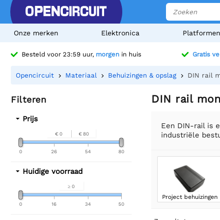
Onze merken
Elektronica
Platforme
Besteld voor 23:59 uur,
morgen
in huis
Gratis v
Opencircuit
Materiaal
Behuizingen & opslag
DIN rail 
DIN rail mo
Filteren
Prijs
Een DIN-rail is
industriële best
€ 0
€ 80
0
26
54
80
Huidige voorraad
≥ 0
Project behuizingen
0
16
34
50