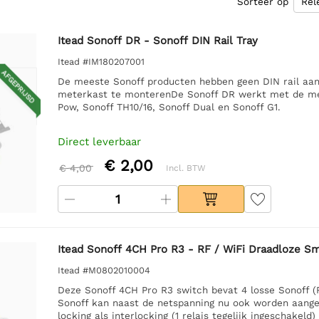
Sorteer op
Itead Sonoff DR - Sonoff DIN Rail Tray
Itead #IM180207001
AFGEPRIJSD
De meeste Sonoff producten hebben geen DIN rail aans
meterkast te monterenDe Sonoff DR werkt met de mees
Pow, Sonoff TH10/16, Sonoff Dual en Sonoff G1.
Direct leverbaar
€ 2,00
€ 4,00
Incl. BTW
Itead Sonoff 4CH Pro R3 - RF / WiFi Draadloze S
Itead #M0802010004
Deze Sonoff 4CH Pro R3 switch bevat 4 losse Sonoff (
Sonoff kan naast de netspanning nu ook worden aanges
locking als interlocking (1 relais tegelijk ingeschakel