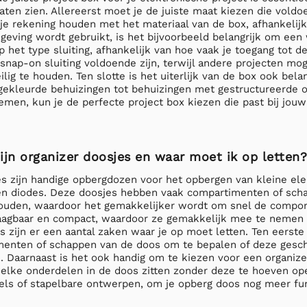
 laten zien. Allereerst moet je de juiste maat kiezen die vol
e rekening houden met het materiaal van de box, afhankelijk
geving wordt gebruikt, is het bijvoorbeeld belangrijk om een
p het type sluiting, afhankelijk van hoe vaak je toegang to
nap-on sluiting voldoende zijn, terwijl andere projecten mo
ig te houden. Ten slotte is het uiterlijk van de box ook belang
 gekleurde behuizingen tot behuizingen met gestructureerde o
men, kun je de perfecte project box kiezen die past bij jouw
ijn organizer doosjes en waar moet ik op letten?
es zijn handige opbergdozen voor het opbergen van kleine e
en diodes. Deze doosjes hebben vaak compartimenten of sc
ouden, waardoor het gemakkelijker wordt om snel de componen
aagbaar en compact, waardoor ze gemakkelijk mee te nemen zi
s zijn er een aantal zaken waar je op moet letten. Ten eerste 
menten of schappen van de doos om te bepalen of deze gesch
 Daarnaast is het ook handig om te kiezen voor een organize
elke onderdelen in de doos zitten zonder deze te hoeven open
sels of stapelbare ontwerpen, om je opberg doos nog meer fun