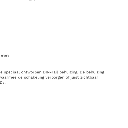
7 mm
ze speciaal ontworpen DIN-rail behuizing. De behuizing
waarmee de schakeling verborgen of juist zichtbaar
Ds.