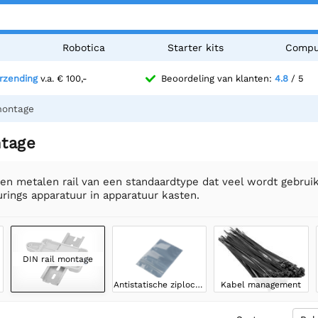
n
Robotica
Starter kits
Compu
erzending
v.a. € 100,-
Beoordeling van klanten:
4.8
/ 5
montage
ntage
 een metalen rail van een standaardtype dat veel wordt gebr
urings apparatuur in apparatuur kasten.
DIN rail montage
Antistatische ziplock zakjes
Kabel management