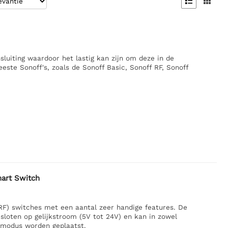


luiting waardoor het lastig kan zijn om deze in de
te Sonoff's, zoals de Sonoff Basic, Sonoff RF, Sonoff
mart Switch
RF) switches met een aantal zeer handige features. De
loten op gelijkstroom (5V tot 24V) en kan in zowel
d) modus worden geplaatst.