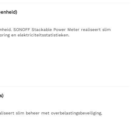
enheid)
nheid. SONOFF Stackable Power Meter realiseert slim
ing en elektriciteitsstatistieken.
s)
seert slim beheer met overbelastingsbeveiliging,