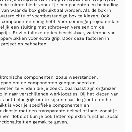
doende ruimte biedt voor al je componenten en bedrading.
 van waar de box gebruikt zal worden. Als de box in
 waterdichte of vochtbestendige box te kiezen. Ook
t de componenten nodig hebt. Voor sommige projecten kan
gelijk een sluiting met schroeven vereisen om de
rijk. Er zijn talloze opties beschikbaar, variërend van
ppervlakken voor extra grip. Door deze factoren in
 project en behoeften.
lektronische componenten, zoals weerstanden,
happen om de componenten georganiseerd en
ten te vinden die je zoekt. Daarnaast zijn organizer
jn naar verschillende werklocaties. Bij het kiezen van
is het belangrijk om te kijken naar de grootte en het
ikt is voor je specifieke componenten en
r doosje met een transparante deksel of lade, zodat je
en. Tot slot kun je ook letten op extra functies, zoals
ctionaliteit en gemak te geven.