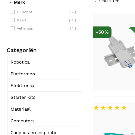
7
resultaten
Merk
DFRobot
[ 2 ]
Itead
[ 4 ]
Velleman
[ 1 ]
-50 %
Categoriën
Robotica
Platformen
Elektronica
Starter kits
Materiaal
Computers
Cadeaus en Inspiratie