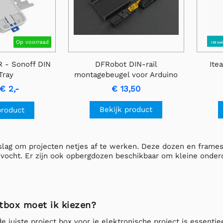
Op voorraad
R - Sonoff DIN
DFRobot DIN-rail
Ite
Tray
montagebeugel voor Arduino
UNO R3 / Leonardo
€ 2,-
€ 13,50
Bekijk product
product
slag om projecten netjes af te werken. Deze dozen en frame
 vocht. Er zijn ook opbergdozen beschikbaar om kleine onderd
tbox moet ik kiezen?
e juiste project box voor je elektronische project is essenti