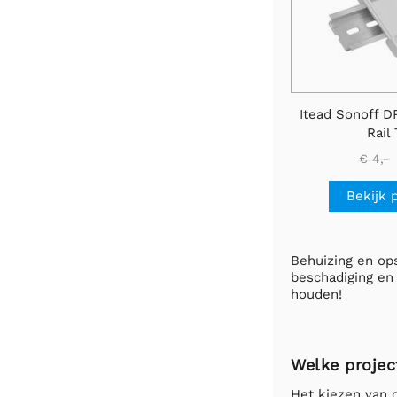
Itead Sonoff D
Rail 
€ 4,-
Bekijk 
Behuizing en op
beschadiging en
houden!
Welke projec
Het kiezen van d