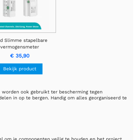
ad Slimme stapelbare
vermogensmeter
(hoofdeenheid)
€ 35,90
Bekijk product
s worden ook gebruikt ter bescherming tegen
elen in op te bergen. Handig om alles georganiseerd te
eel om je componenten veilig te houden en het project