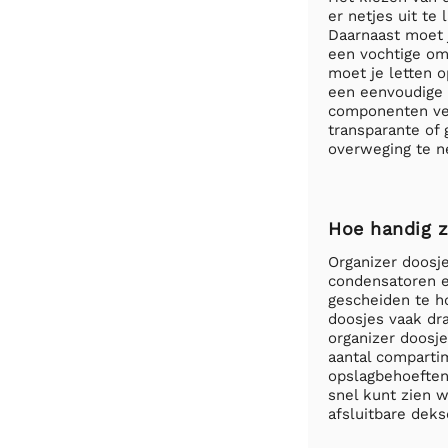
er netjes uit te
Daarnaast moet j
een vochtige om
moet je letten o
een eenvoudige s
componenten veil
transparante of
overweging te ne
Hoe handig z
Organizer doosj
condensatoren 
gescheiden te h
doosjes vaak dr
organizer doosje
aantal comparti
opslagbehoeften.
snel kunt zien w
afsluitbare dek