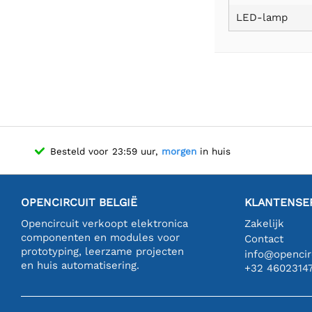
LED-lamp
Besteld voor 23:59 uur,
morgen
in huis
OPENCIRCUIT BELGIË
KLANTENSE
Opencircuit verkoopt elektronica
Zakelijk
componenten en modules voor
Contact
prototyping, leerzame projecten
info@opencirc
en huis automatisering.
+32 4602314