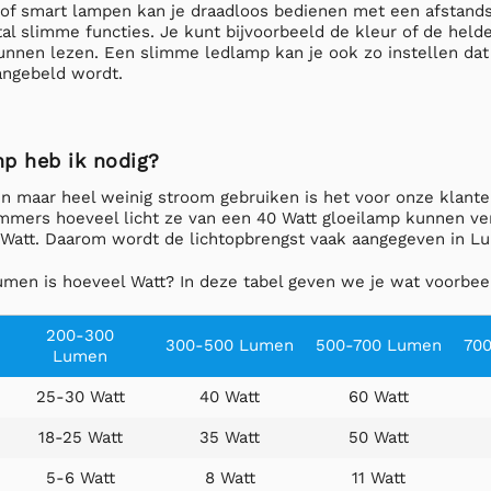
f smart lampen kan je draadloos bedienen met een afstandsbe
l slimme functies. Je kunt bijvoorbeeld de kleur of de helder
kunnen lezen. Een slimme ledlamp kan je ook zo instellen dat hi
angebeld wordt.
p heb ik nodig?
 maar heel weinig stroom gebruiken is het voor onze klanten
mmers hoeveel licht ze van een 40 Watt gloeilamp kunnen ve
 Watt. Daarom wordt de lichtopbrengst vaak aangegeven in L
umen is hoeveel Watt? In deze tabel geven we je wat voorbee
200-300
300-500 Lumen
500-700 Lumen
70
Lumen
25-30 Watt
40 Watt
60 Watt
18-25 Watt
35 Watt
50 Watt
5-6 Watt
8 Watt
11 Watt