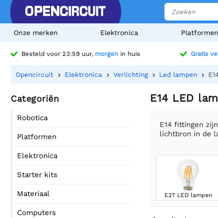
Onze merken
Elektronica
Platforme
Besteld voor 23:59 uur,
morgen
in huis
Gratis v
Opencircuit
Elektronica
Verlichting
Led lampen
E1
E14 LED la
Categoriën
Robotica
E14 fittingen zi
lichtbron in de 
Platformen
Elektronica
Starter kits
Materiaal
E27 LED lampen
Computers