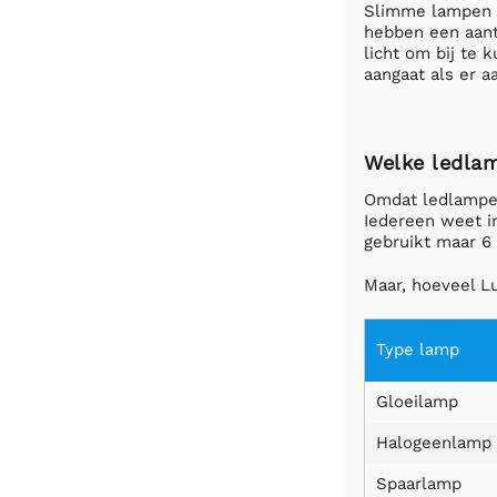
Slimme lampen o
hebben een aanta
licht om bij te 
aangaat als er a
Welke ledlam
Omdat ledlampen
Iedereen weet i
gebruikt maar 6
Maar, hoeveel L
Type lamp
Gloeilamp
Halogeenlamp
Spaarlamp