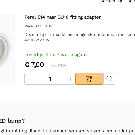
Sorteer op
Perel E14 naar GU10 fitting adapter
Perel #ACLAD3
Deze adapter maakt het mogelijk om lampen met een GU
460W@230V
Levertijd 3 tot 7 werkdagen
€ 7,00
Incl. BTW
LED lamp?
ight emitting diode. Ledlampen werken volgens een ander prin