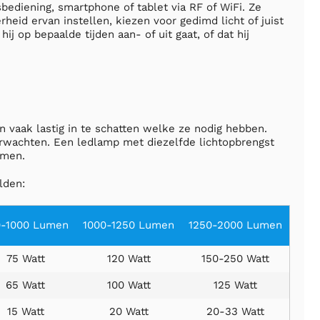
diening, smartphone of tablet via RF of WiFi. Ze
heid ervan instellen, kiezen voor gedimd licht of juist
j op bepaalde tijden aan- of uit gaat, of dat hij
 vaak lastig in te schatten welke ze nodig hebben.
rwachten. Een ledlamp met diezelfde lichtopbrengst
umen.
lden:
0-1000 Lumen
1000-1250 Lumen
1250-2000 Lumen
75 Watt
120 Watt
150-250 Watt
65 Watt
100 Watt
125 Watt
15 Watt
20 Watt
20-33 Watt