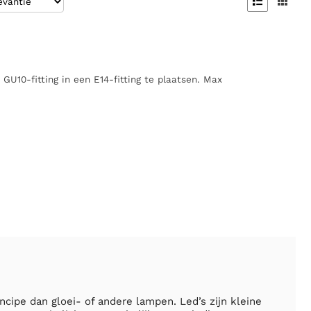


10-fitting in een E14-fitting te plaatsen. Max
cipe dan gloei- of andere lampen. Led’s zijn kleine