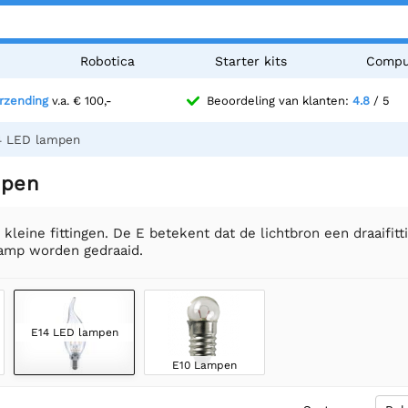
n
Robotica
Starter kits
Compu
erzending
v.a. € 100,-
Beoordeling van klanten:
4.8
/ 5
4 LED lampen
mpen
jn kleine fittingen. De E betekent dat de lichtbron een draaif
lamp worden gedraaid.
E14 LED lampen
E10 Lampen