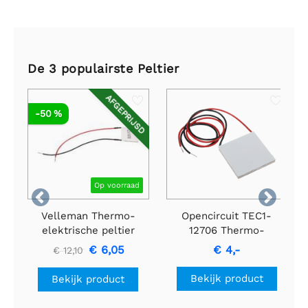
De 3 populairste Peltier
AFGEPRIJSD
-50 %
Op voorraad


Velleman Thermo-
Opencircuit TEC1-
elektrische peltier
12706 Thermo-
koelmodule 3A 15.4V
elektrisch koel plaatje
€ 6,05
€ 4,-
€ 12,10
65°
Bekijk product
Bekijk product