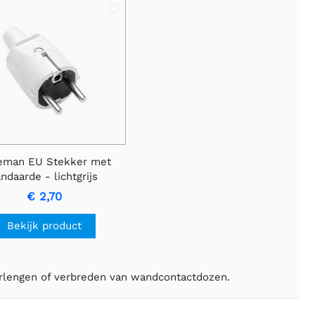
leman EU Stekker met
andaarde - lichtgrijs
€ 2,70
Bekijk product
erlengen of verbreden van wandcontactdozen.