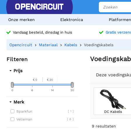
Onze merken
Elektronica
Platforme
Vandaag besteld, dinsdag in huis
Gratis verzen
Opencircuit
Materiaal
Kabels
Voedingskabels
Voedingskab
Filteren
Prijs
Deze voedingska
€ 0
€ 20
0
6
14
20
Merk
Sparkfun
[ 1 ]
DC Kabels
Velleman
[ 8 ]
9
resultaten