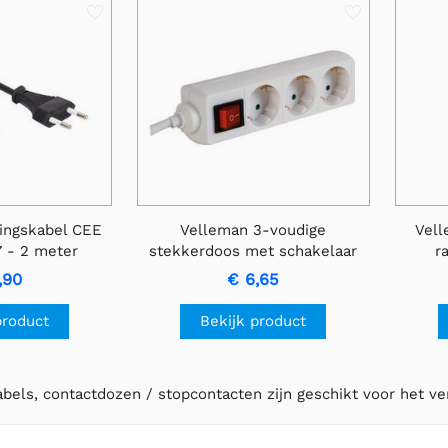
ingskabel CEE
Velleman 3-voudige
Vel
7 - 2 meter
stekkerdoos met schakelaar
r
- EU (F) socket met aarde
,90
€ 6,65
product
Bekijk product
bels, contactdozen / stopcontacten zijn geschikt voor het v