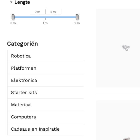
Lengte
0 m
2 m
0 m
1 m
2 m
Categoriën
Robotica
Platformen
Elektronica
Starter kits
Materiaal
Computers
Cadeaus en Inspiratie