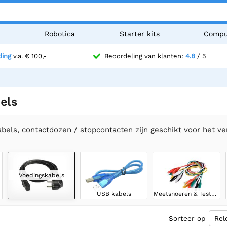
n
Robotica
Starter kits
Compu
ding
v.a. € 100,-
Beoordeling van klanten:
4.8
/ 5
els
bels, contactdozen / stopcontacten zijn geschikt voor het v
Voedingskabels
USB kabels
Meetsnoeren & Testkabels
Sorteer op