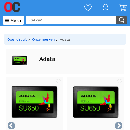

Menu
Opencircuit
Onze merken
Adata
Adata

