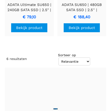
ADATA Ultimate SU650 |
ADATA SU650 | 480GB
240GB SATA SSD | 2.5" |
SATA SSD | 2.5'' |
500 MB/s lezen | 450
500MB/s lezen |
€ 79,10
€ 188,40
MB/s schrijven
440MB/s schrijven
Bekijk product
Bekijk product
Sorteer op
6
resultaten