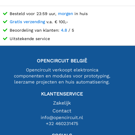
Besteld voor 23:59 uur,
morgen
in huis
Gratis verzending
v.a. € 100,-
Beoordeling van klanten:
4.8
/ 5
Uitstekende service
OPENCIRCUIT BELGIË
Opencircuit verkoopt elektronica
componenten en modules voor prototyping,
leerzame projecten en huis automatisering.
KLANTENSERVICE
Zakelijk
Contact
info@opencircuit.nl
+32 460231475