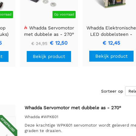
oorraad
Op voorraad
top
Whadda Servomotor
Whadda Elektronisch
uks)
met dubbele as - 270°
LED dobbelsteen -
bouwpakket
5
€ 12,50
€ 12,45
€ 24,95
Bekijk product
ct
Bekijk product
Sorteer op
Whadda Servomotor met dubbele as - 270°
Whadda #WPK601
AFGEPRIJSD
Deze krachtige WPK601 servomotor wordt geleverd me
graden te draaien.