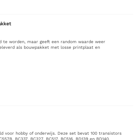
akket
id te worden, maar geeft een random waarde weer
leverd als bouwpakket met losse printplaat en
d voor hobby of onderwijs. Deze set bevat 100 transistors
557B, BC337, BC327, BC517, BC516, BD139 en BD140.