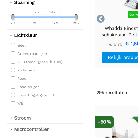
Spanning
2 V
24 V
Op v

2 V
9 V
17 V
24 V
Whadda Einds
schakelaar (2 st
Lichtkleur
€ 1,8
€ 9,70
Geel
Groen, rood, geel
Bekijk produ
RGB (rood, groen, blauw)
Rode leds
Rood
Rood en geel
295
resultaten
Superbright gele LED
Wit
Stroom
-50 %
Microcontroller