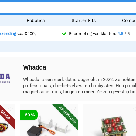
n
Robotica
Starter kits
Compu
erzending
v.a. € 100,-
Beoordeling van klanten:
4.8
/ 5
Whadda
Whadda is een merk dat is opgericht in 2022. Ze richt
professionals, doe-het-zelvers en hobbyisten. Hun popu
magnetische tools, tangen en meer. Ze zijn gevestigd i
AFGEPRIJSD
OP=OP
-50 %