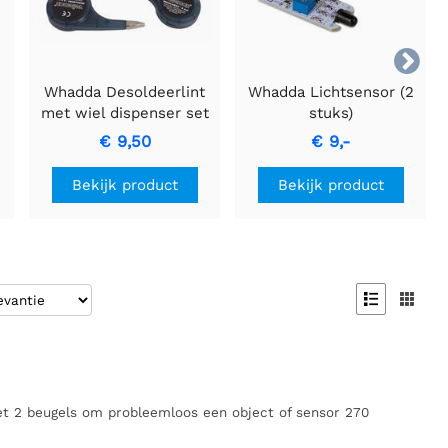

e
Whadda Desoldeerlint
Whadda Lichtsensor (2
met wiel dispenser set
stuks)
- 4 stuks
€ 9,50
€ 9,-
Bekijk product
Bekijk product


t 2 beugels om probleemloos een object of sensor 270