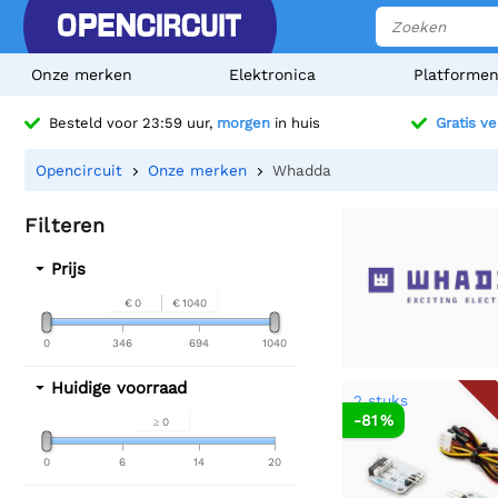
Onze merken
Elektronica
Platforme
Besteld voor 23:59 uur,
morgen
in huis
Gratis v
Opencircuit
Onze merken
Whadda
Filteren
Prijs
€ 0
€ 1040
0
346
694
1040
Huidige voorraad
2 stuks
-81 %
≥ 0
0
6
14
20