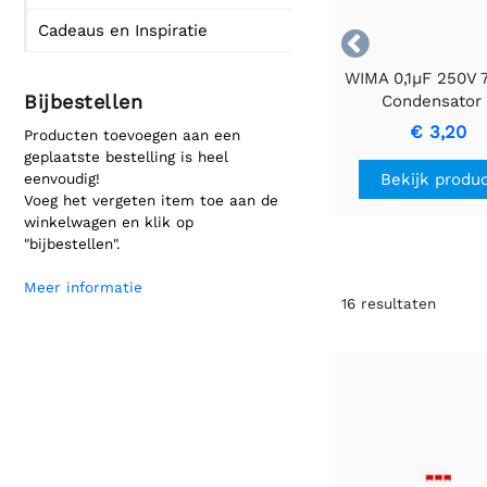
Cadeaus en Inspiratie

WIMA 0,1µF 250V
Bijbestellen
Condensator 
Nauwkeurig & Du
€ 3,20
Producten toevoegen aan een
geplaatste bestelling is heel
Bekijk produ
eenvoudig!
Voeg het vergeten item toe aan de
winkelwagen en klik op
"bijbestellen".
Meer informatie
16
resultaten