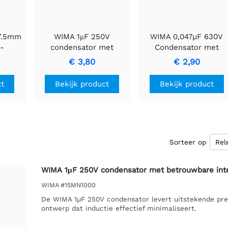
 7.5mm
WIMA 1μF 250V
WIMA 0,047µF 630V
-
condensator met
Condensator met
urzaam
betrouwbare interne
Compacte 15mm
€ 3,80
€ 2,90
verbindingen
Formaat.
ct
Bekijk product
Bekijk product
Sorteer op
WIMA 1μF 250V condensator met betrouwbare inte
WIMA #15MN1000
De WIMA 1µF 250V condensator levert uitstekende pre
ontwerp dat inductie effectief minimaliseert.