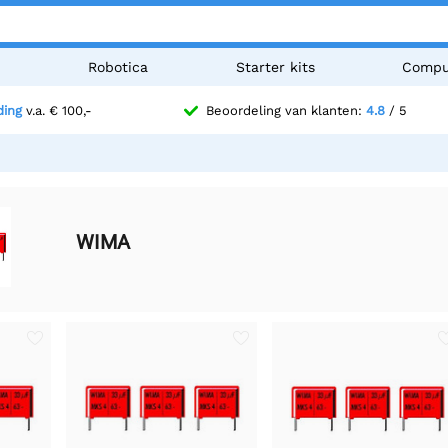
n
Robotica
Starter kits
Compu
ding
v.a. € 100,-
Beoordeling van klanten:
4.8
/ 5
WIMA