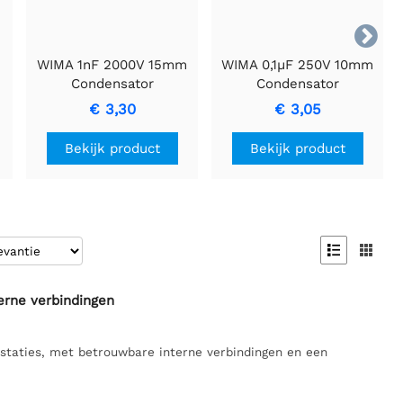

WIMA 1nF 2000V 15mm
WIMA 0,1µF 250V 10mm
Condensator
Condensator
€ 3,30
€ 3,05
Bekijk product
Bekijk product


rne verbindingen
staties, met betrouwbare interne verbindingen en een