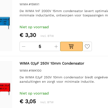
WIMA #15MX1
De WIMA 1nF 2000V 15mm condensator levert optimale
minimale inductantie, ontworpen voor toepassingen m
Niet op voorraad
€ 3,30
Incl. BTW
WIMA 0,1µF 250V 10mm Condensator
WIMA #1MK100
De WIMA 0,1µF 250V 10mm condensator biedt ongeëven
aansluitingen en zorgt voor minimale inductie.
Niet op voorraad
€ 3,05
Incl. BTW