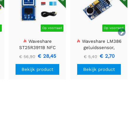
d
Op voorraad
Op voorraad

Waveshare
Waveshare LM386
ST25R3911B NFC
geluidssensor,
Evaluatiekit, NFC-lezer
geluidsdetector,
€ 28,45
€ 2,70
€ 56,90
€ 5,40
+ TF-kaart + USB-kabel
compatibel met Arduino
Bekijk product
Bekijk product