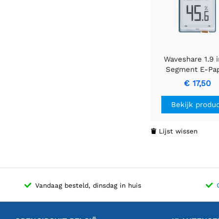
Waveshare 1.9 
Segment E-Pa
Module, 91 Segme
€ 17,50
I2C Bus, Ideaal 
temperatuur- 
Bekijk produ
vochtigheidsmeter
bevochtiger, Dig
Meter
Lijst wissen

Vandaag besteld, dinsdag in huis