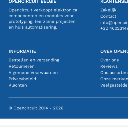
OPENCIRCUIT BELGIË
KLANTENSE
Opencircuit verkoopt elektronica
Zakelijk
componenten en modules voor
Contact
prototyping, leerzame projecten
info@opencirc
en huis automatisering.
+32 4602314
INFORMATIE
OVER OPENC
Bestellen en verzending
Over ons
Retourneren
Reviews
Algemene Voorwaarden
Ons assortim
Privacybeleid
Onze merke
Klachten
Veelgestelde
© Opencircuit 2014 - 2026