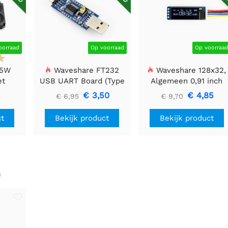
oorraad
Op voorraad
Op voorraa
 5W
Waveshare FT232
Waveshare 128x32,
et
USB UART Board (Type
Algemeen 0,91 inch
A), USB naar TTL (UART)
OLED-displaymodule
€ 3,50
€ 4,85
€ 6,95
€ 9,70
Communicatiemodule
ct
Bekijk product
Bekijk product
n