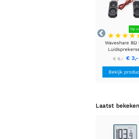
Op v

Waveshare 8Ω
Luidsprekers
€ 3,-
€ 6,-
Bekijk produ
Laatst bekeke