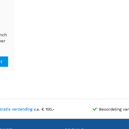
inch
per
nten,
voor
en
ct
, Luch
itale
Gratis verzending
v.a. € 100,-
Beoordeling va