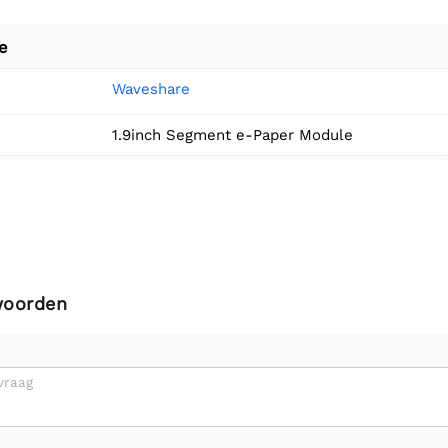
e
Waveshare
1.9inch Segment e-Paper Module
woorden
vraag