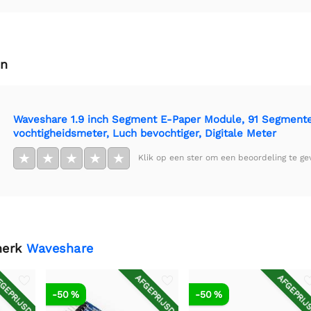
en
Waveshare 1.9 inch Segment E-Paper Module, 91 Segmenten
vochtigheidsmeter, Luch bevochtiger, Digitale Meter
★
★
★
★
★
Klik op een ster om een beoordeling te ge
merk
Waveshare
GEPRIJSD
AFGEPRIJSD
AFGEPRIJ
-50 %
-50 %