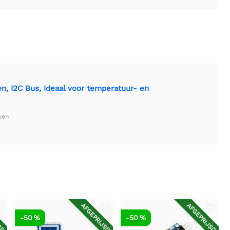
, I2C Bus, Ideaal voor temperatuur- en
ven
SD
AFGEPRIJSD
AFGEPRIJSD
-50 %
-50 %