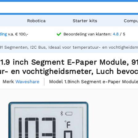
n
Robotica
Starter kits
Compu
ding
v.a. € 100,-
Beoordeling van klanten:
4.8
/ 5
1 Segmenten, I2C Bus, Ideaal voor temperatuur- en vochtigheidsme
1.9 inch Segment E-Paper Module, 91
- en vochtigheidsmeter, Luch bevoch
Merk
Waveshare
Model
1.9inch Segment e-Paper Modul