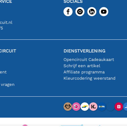
RVICE
SOCIALS
uit.nl
75
IRCUIT
DIENSTVERLENING
Opencircuit Cadeaukaart
Schrijf een artikel
ent
Affiliate programma
n
Kleurcodering weerstand
 vragen