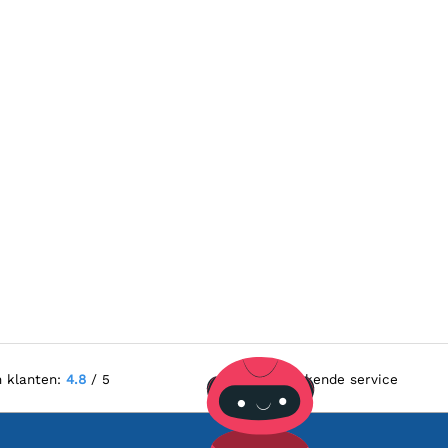
n klanten:
4.8
/ 5
Uitstekende service