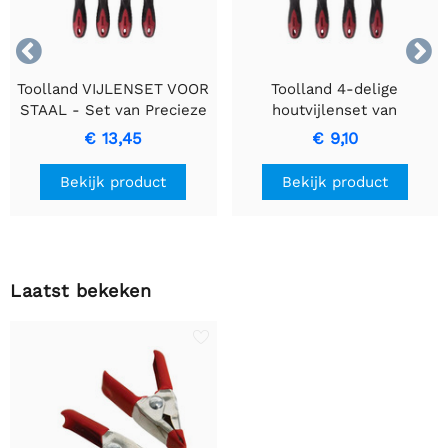


Toolland VIJLENSET VOOR
Toolland 4-delige
STAAL - Set van Precieze
houtvijlenset van
Metaalbewerkingsvijlen
hoogwaardig koolstofstaal
€ 13,45
€ 9,10
- 20 cm
Bekijk product
Bekijk product
Laatst bekeken