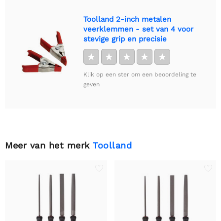
Toolland 2-inch metalen
veerklemmen - set van 4 voor
stevige grip en precisie
★
★
★
★
★
Klik op een ster om een beoordeling te
geven
Meer van het merk
Toolland