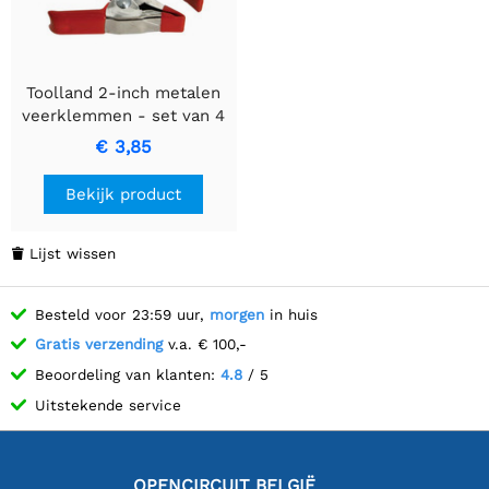
Toolland 2-inch metalen
veerklemmen - set van 4
voor stevige grip en
€ 3,85
precisie
Bekijk product
Lijst wissen

Besteld voor 23:59 uur,
morgen
in huis
Gratis verzending
v.a. € 100,-
Beoordeling van klanten:
4.8
/ 5
Uitstekende service
OPENCIRCUIT BELGIË