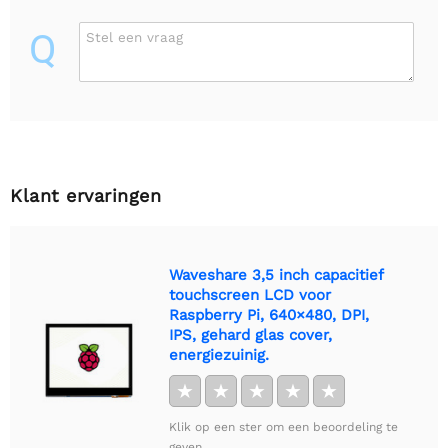
Q
Stel een vraag
Klant ervaringen
Waveshare 3,5 inch capacitief
touchscreen LCD voor
Raspberry Pi, 640×480, DPI,
IPS, gehard glas cover,
energiezuinig.
★
★
★
★
★
Klik op een ster om een beoordeling te
geven