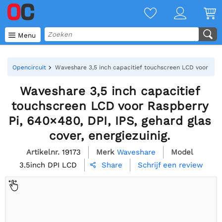

Menu
Opencircuit
Waveshare 3,5 inch capacitief touchscreen LCD voor Raspbe
Waveshare 3,5 inch capacitief
touchscreen LCD voor Raspberry
Pi, 640×480, DPI, IPS, gehard glas
cover, energiezuinig.
Artikelnr.
19173
Merk
Waveshare
Model
3.5inch DPI LCD
Schrijf een review
Share
