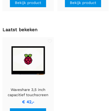
Bekijk product
Bekijk product
Laatst bekeken
Waveshare 3,5 inch
capacitief touchscreen
LCD voor Raspberry Pi,
€ 42,-
640×480, DPI, IPS, gehard
glas cover, energiezuinig.