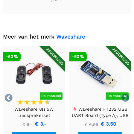
Meer van het merk
Waveshare
AFGEPRIJSD
AFGEPRIJSD
-50 %
-50 %


Op voorraad
Op voorraad
Waveshare 8Ω 5W
Waveshare FT232 USB
Luidsprekerset
UART Board (Type A), USB
naar TTL (UART)
€ 3,-
€ 3,50
€ 6,-
€ 6,95
Communicatiemodule