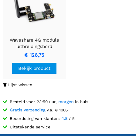
Waveshare 4G module
uitbreidingsbord
ontworpen voor Jetson
€ 126,75
Orin, inclusief SIM7600G-
H-M.2 4G module,
Bekijk product
ondersteunt 4G / 3G / 2G
communicatie en GNSS
positionering, wereldwijde
Lijst wissen

dekking.
Besteld voor 23:59 uur,
morgen
in huis
Gratis verzending
v.a. € 100,-
Beoordeling van klanten:
4.8
/ 5
Uitstekende service