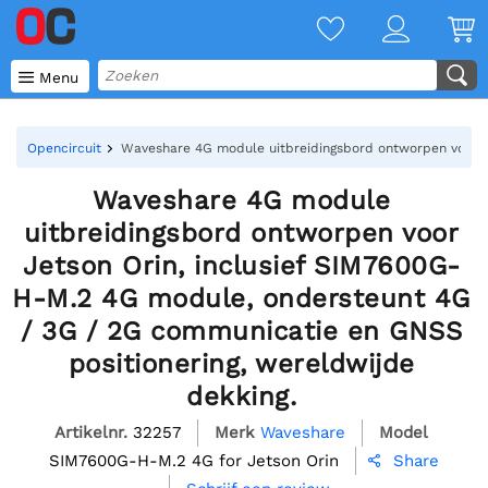

Menu
Opencircuit
Waveshare 4G module uitbreidingsbord ontworpen voor Je
Waveshare 4G module
uitbreidingsbord ontworpen voor
Jetson Orin, inclusief SIM7600G-
H-M.2 4G module, ondersteunt 4G
/ 3G / 2G communicatie en GNSS
positionering, wereldwijde
dekking.
Artikelnr.
32257
Merk
Waveshare
Model
SIM7600G-H-M.2 4G for Jetson Orin
Share
