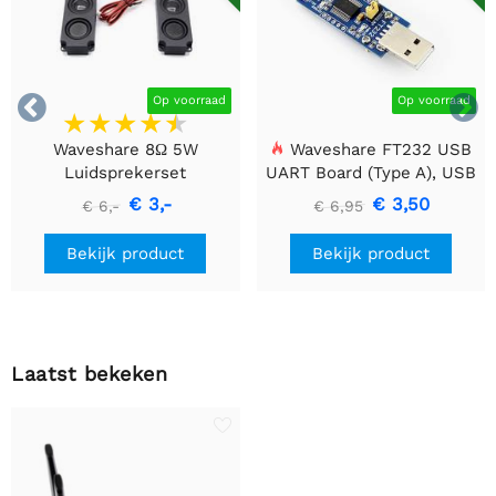


Op voorraad
Op voorraad
Waveshare 8Ω 5W
Waveshare FT232 USB
Luidsprekerset
UART Board (Type A), USB
naar TTL (UART)
€ 3,-
€ 3,50
€ 6,-
€ 6,95
Communicatiemodule
Bekijk product
Bekijk product
Laatst bekeken