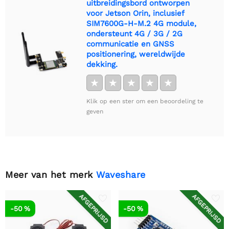
uitbreidingsbord ontworpen
voor Jetson Orin, inclusief
SIM7600G-H-M.2 4G module,
ondersteunt 4G / 3G / 2G
communicatie en GNSS
positionering, wereldwijde
dekking.
★
★
★
★
★
Klik op een ster om een beoordeling te
geven
Meer van het merk
Waveshare
AFGEPRIJSD
AFGEPRIJSD
-50 %
-50 %