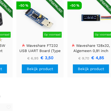
GEPRIJSD
AFGEPRIJSD
AFGEPRIJ
-50 %
-50 %
oorraad
Op voorraad
Op voorraa
 5W
Waveshare FT232
Waveshare 128x32,
et
USB UART Board (Type
Algemeen 0,91 inch
A), USB naar TTL (UART)
OLED-displaymodule
€ 3,50
€ 4,85
€ 6,95
€ 9,70
Communicatiemodule
ct
Bekijk product
Bekijk product
n