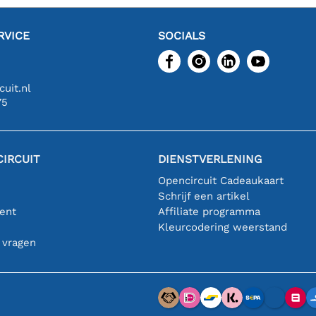
RVICE
SOCIALS
uit.nl
75
IRCUIT
DIENSTVERLENING
Opencircuit Cadeaukaart
Schrijf een artikel
ent
Affiliate programma
n
Kleurcodering weerstand
 vragen