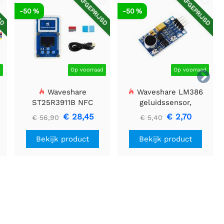
SD
AFGEPRIJSD
AFGEPRIJSD
-50 %
-50 %
d
Op voorraad
Op voorraad

Waveshare
Waveshare LM386
ST25R3911B NFC
geluidssensor,
Evaluatiekit, NFC-lezer
geluidsdetector,
€ 28,45
€ 2,70
€ 56,90
€ 5,40
+ TF-kaart + USB-kabel
compatibel met Arduino
Bekijk product
Bekijk product