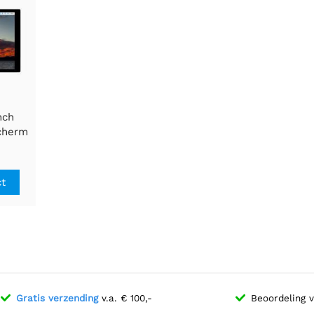
nch
scherm
Pi,
DSI-
ct
Gratis verzending
v.a. € 100,-
Beoordeling 