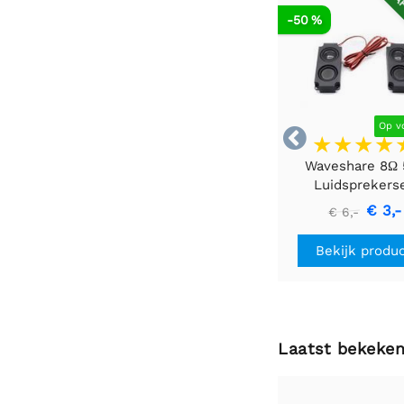
AF
-50 %
Op v

Waveshare 8Ω
Luidsprekers
€ 3,-
€ 6,-
Bekijk produ
Laatst bekeke