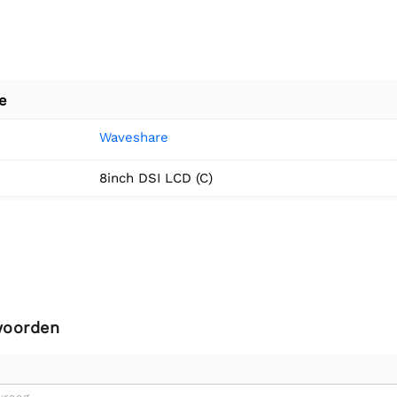
e
Waveshare
8inch DSI LCD (C)
woorden