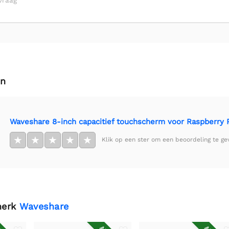
vraag
en
Waveshare 8-inch capacitief touchscherm voor Raspberry Pi
★
★
★
★
★
Klik op een ster om een beoordeling te ge
merk
Waveshare