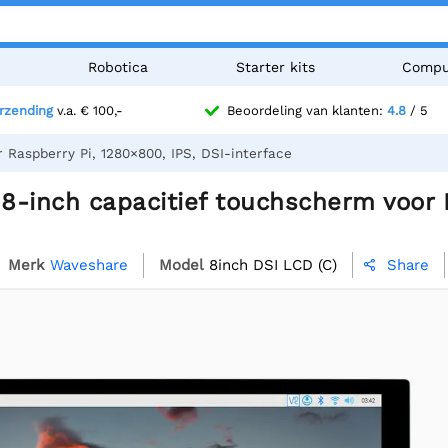
n
Robotica
Starter kits
Compu
erzending
v.a. € 100,-
Beoordeling van klanten:
4.8
/ 5
Raspberry Pi, 1280×800, IPS, DSI-interface
-inch capacitief touchscherm voor R
Merk
Waveshare
Model
8inch DSI LCD (C)
Share
