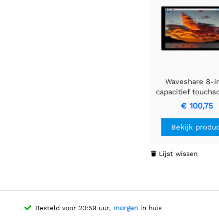
Waveshare 8-i
capacitief touch
voor Raspberry 
€ 100,75
1280×800, IPS, 
interface
Bekijk produ
Lijst wissen

Besteld voor 23:59 uur,
morgen
in huis