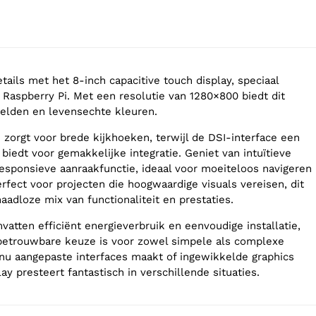
tails met het 8-inch capacitive touch display, speciaal
Raspberry Pi. Met een resolutie van 1280×800 biedt dit
elden en levensechte kleuren.
 zorgt voor brede kijkhoeken, terwijl de DSI-interface een
biedt voor gemakkelijke integratie. Geniet van intuïtieve
esponsieve aanraakfunctie, ideaal voor moeiteloos navigeren
erfect voor projecten die hoogwaardige visuals vereisen, dit
adloze mix van functionaliteit en prestaties.
vatten efficiënt energieverbruik en eenvoudige installatie,
betrouwbare keuze is voor zowel simpele als complexe
e nu aangepaste interfaces maakt of ingewikkelde graphics
lay presteert fantastisch in verschillende situaties.