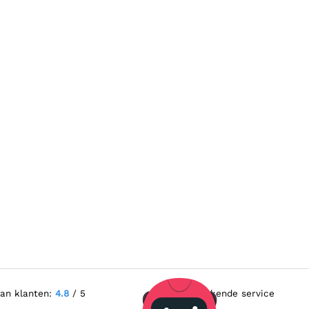
van klanten:
4.8
/ 5
Uitstekende service