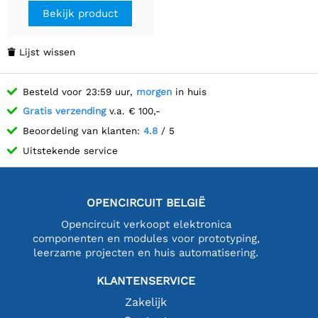
aanpassingsmogelijkheden,
Bekijk product
UART-communicatie-
interface.
Lijst wissen

Besteld voor 23:59 uur,
morgen
in huis
Gratis verzending
v.a. € 100,-
Beoordeling van klanten:
4.8
/ 5
Uitstekende service
OPENCIRCUIT BELGIË
Opencircuit verkoopt elektronica
componenten en modules voor prototyping,
leerzame projecten en huis automatisering.
KLANTENSERVICE
Zakelijk