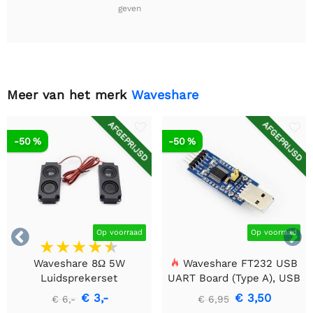
geven
Meer van het merk
Waveshare
AFGEPRIJSD
AFGEPRIJSD
-50 %
-50 %


Op voorraad
Op voorraad
Waveshare 8Ω 5W
Waveshare FT232 USB
Luidsprekerset
UART Board (Type A), USB
naar TTL (UART)
€ 3,-
€ 3,50
€ 6,-
€ 6,95
Communicatiemodule