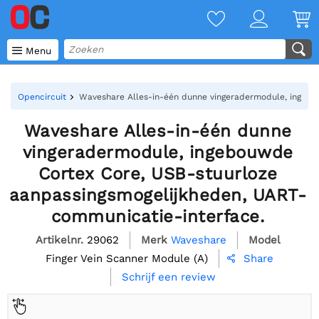

Menu
Opencircuit
Waveshare Alles-in-één dunne vingeradermodule, ingebo
Waveshare Alles-in-één dunne
vingeradermodule, ingebouwde
Cortex Core, USB-stuurloze
aanpassingsmogelijkheden, UART-
communicatie-interface.
Artikelnr.
29062
Merk
Waveshare
Model
Finger Vein Scanner Module (A)
Share

Schrijf een review