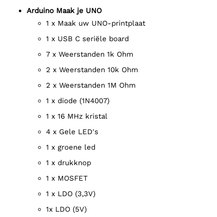
Arduino Maak je UNO
1 x Maak uw UNO-printplaat
1 x USB C seriële board
7 x Weerstanden 1k Ohm
2 x Weerstanden 10k Ohm
2 x Weerstanden 1M Ohm
1 x diode (1N4007)
1 x 16 MHz kristal
4 x Gele LED's
1 x groene led
1 x drukknop
1 x MOSFET
1 x LDO (3,3V)
1x LDO (5V)