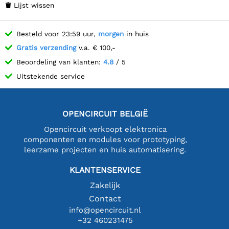
Lijst wissen

Besteld voor 23:59 uur,
morgen
in huis
Gratis verzending
v.a. € 100,-
Beoordeling van klanten:
4.8
/ 5
Uitstekende service
OPENCIRCUIT BELGIË
Opencircuit verkoopt elektronica
componenten en modules voor prototyping,
leerzame projecten en huis automatisering.
KLANTENSERVICE
Zakelijk
Contact
info@opencircuit.nl
+32 460231475