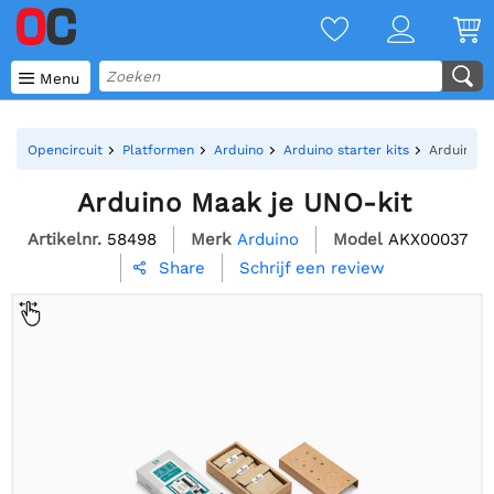

Menu
Opencircuit
Platformen
Arduino
Arduino starter kits
Arduino M
Arduino Maak je UNO-kit
Artikelnr.
58498
Merk
Arduino
Model
AKX00037
Schrijf een review
Share
