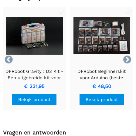


DFRobot Gravity : D3 Kit -
DFRobot Beginnerskit
Een uitgebreide kit voor
voor Arduino (beste
het onderwijs
starterkit)
€ 231,95
€ 48,50
Bekijk product
Bekijk product
Vragen en antwoorden