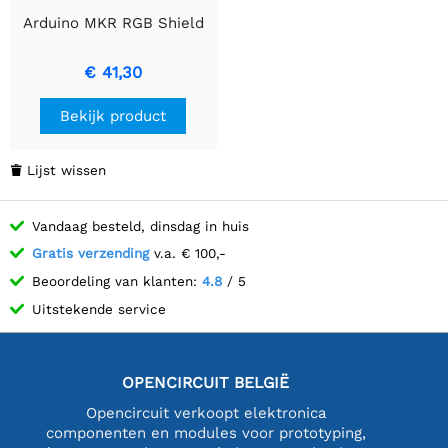
Arduino MKR RGB Shield
€ 41,30
Bekijk product
Lijst wissen

Vandaag besteld, dinsdag in huis
Gratis verzending
v.a. € 100,-
Beoordeling van klanten:
4.8
/ 5
Uitstekende service
OPENCIRCUIT BELGIË
Opencircuit verkoopt elektronica
componenten en modules voor prototyping,