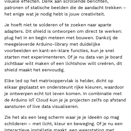
visuele effecten. Denk aan scrollende berichten,
patronen of statische beelden die de aandacht trekken –
het enige wat je nodig hebt is jouw creativiteit.
Je hoeft niet te solderen of te zoeken naar aparte
adapters. Dit shield is ontworpen om direct te werken:
plug het in en begin meteen met bouwen. Dankzij de
meegeleverde Arduino-library met duidelijke
voorbeelden en kant-en-klare functies, kun je snel
starten met experimenteren. Of je nu data van je board
zichtbaar wilt maken of een lichtshow wilt creëren, dit
shield maakt het eenvoudig.
Elke led op het matrixoppervlak is helder, dicht op
elkaar geplaatst en ondersteunt rijke kleuren, waardoor
je ontwerpen echt tot leven komen. In combinatie met
de Arduino IoT Cloud kun je je projecten zelfs op afstand
aansturen of live data visualiseren.
Zie het als een leeg scherm waar je je ideeën op mag
schilderen – met licht, kleur en beweging. Of je nu een
interactieve installatie maakt, een weerstation met