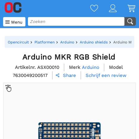

Menu
Opencircuit
Platformen
Arduino
Arduino shields
Arduino MKR 
Arduino MKR RGB Shield
Artikelnr.
ASX00010
Merk
Arduino
Model
7630049200517
Schrijf een review
Share
