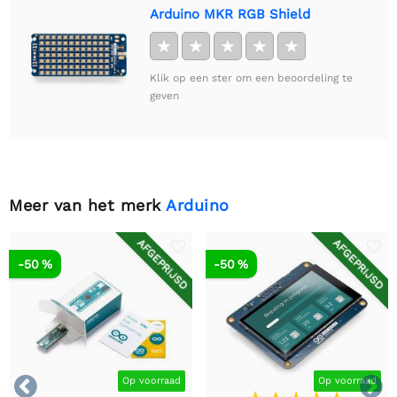
Arduino MKR RGB Shield
★
★
★
★
★
Klik op een ster om een beoordeling te
geven
Meer van het merk
Arduino
AFGEPRIJSD
AFGEPRIJSD
-50 %
-50 %


Op voorraad
Op voorraad