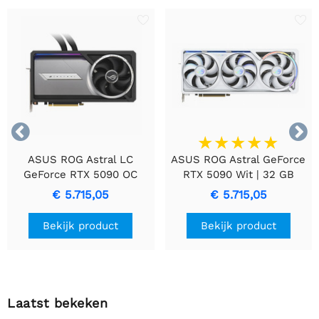


ASUS ROG Astral LC
ASUS ROG Astral GeForce
GeForce RTX 5090 OC
RTX 5090 Wit | 32 GB
Edition | 32 GB GDDR7
GDDR7 VRAM | 4K Gaming
€ 5.715,05
€ 5.715,05
VRAM | 4K-gamen & AI |
& AI | Videokaart | GPU |
Videokaart | GPU | Nvidia
Nvidia
Bekijk product
Bekijk product
Laatst bekeken