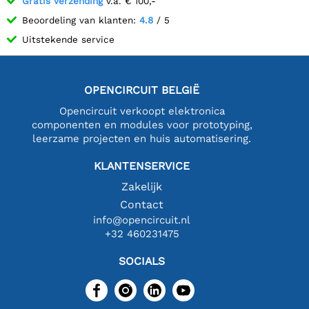
Gratis verzending
v.a. € 100,-
Beoordeling van klanten:
4.8
/ 5
Uitstekende service
OPENCIRCUIT BELGIË
Opencircuit verkoopt elektronica
componenten en modules voor prototyping,
leerzame projecten en huis automatisering.
KLANTENSERVICE
Zakelijk
Contact
info@opencircuit.nl
+32 460231475
SOCIALS