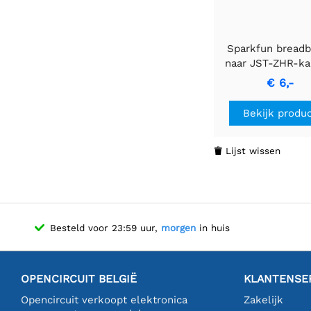
Sparkfun breadb
naar JST-ZHR-ka
6-pins x 1,5 mm 
€ 6,-
Bekijk produ
Lijst wissen

Besteld voor 23:59 uur,
morgen
in huis
OPENCIRCUIT BELGIË
KLANTENSE
Opencircuit verkoopt elektronica
Zakelijk