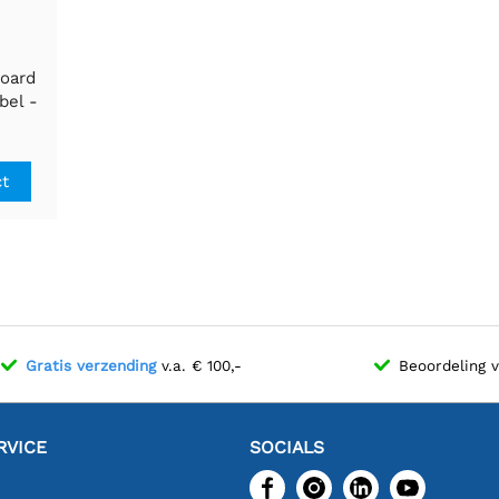
oard
bel -
steek
ct
Gratis verzending
v.a. € 100,-
Beoordeling 
RVICE
SOCIALS