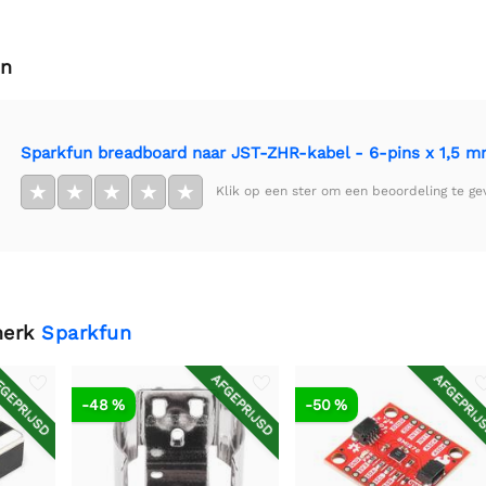
en
Sparkfun breadboard naar JST-ZHR-kabel - 6-pins x 1,5 
★
★
★
★
★
Klik op een ster om een beoordeling te ge
merk
Sparkfun
GEPRIJSD
AFGEPRIJSD
AFGEPRIJ
-48 %
-50 %