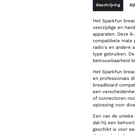
Beschrijving
Bi
Het Sparkfun bread
veelzijdige en han
apparaten. Deze 6
compatibele male p
radio's en andere 
type gebruiken. D
betrouwbaarheid bi
Het Sparkfun bread
en professionals d
breadboard compat
een verscheidenhei
of connectoren nod
oplossing voor div
Een van de unieke 
dat hij een behoor
geschikt is voor e