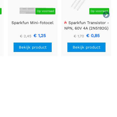
d
Op voorraad
Op voorraad

Sparkfun Mini-fotocel
Sparkfun Transistor -
NPN, 60V 4A (2N5192G)
€ 1,25
€ 0,85
€ 2,45
€ 1,70
Bekijk product
Bekijk product