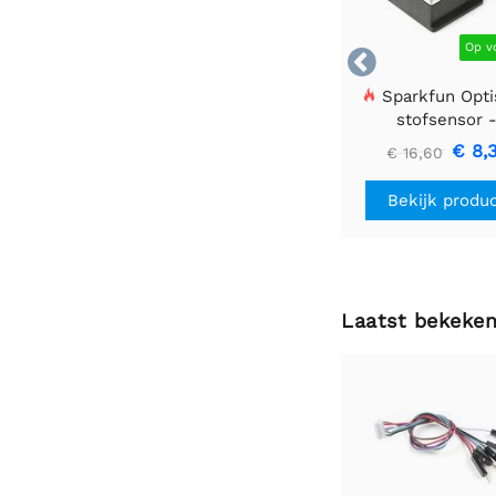
Op v

Sparkfun Opti
stofsensor 
GP2Y1010AU0
€ 8,
€ 16,60
Bekijk produ
Laatst bekeke