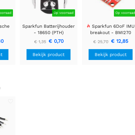
oorraad
Op voorraad
Op voorraa
sche
Sparkfun Batterijhouder
Sparkfun 6DoF IMU
-
- 18650 (PTH)
breakout - BMI270
F
(Qwiic)
30
€ 0,70
€ 12,85
€ 1,35
€ 25,70
ct
Bekijk product
Bekijk product
n