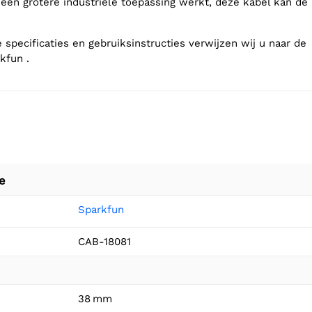
 een grotere industriële toepassing werkt, deze kabel kan de
 specificaties en gebruiksinstructies verwijzen wij u naar de
kfun .
e
Sparkfun
CAB-18081
38 mm