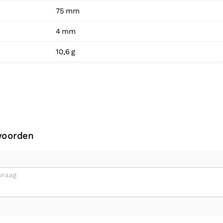
75 mm
4 mm
10,6 g
woorden
vraag