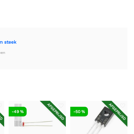
mm steek
ven
SD
AFGEPRIJSD
AFGEPRIJSD
-49 %
-50 %