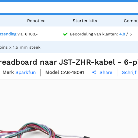
n
Robotica
Starter kits
Compu
erzending
v.a. € 100,-
Beoordeling van klanten:
4.8
/ 5
pins x 1,5 mm steek
readboard naar JST-ZHR-kabel - 6-p
Merk
Sparkfun
Model
CAB-18081
Schrijf
Share
