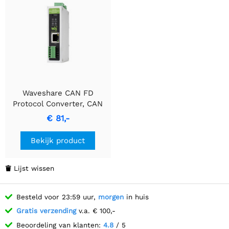
Waveshare CAN FD
Protocol Converter, CAN
FD naar
€ 81,-
ETH/RS232/RS485
tweerichtingsgegevenscommunicatie,
Bekijk product
ondersteunt 5
dataconversiemodi en
CAN 2.0A/2.0B-
Lijst wissen

protocollen,
ondersteuning voor
Besteld voor 23:59 uur,
morgen
in huis
hartslag- en
registratiepakketjes.
Gratis verzending
v.a. € 100,-
Beoordeling van klanten:
4.8
/ 5