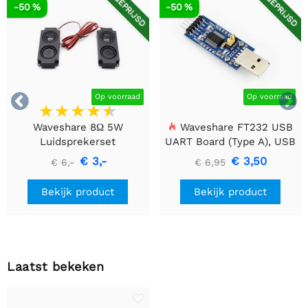
AFGEPRIJSD
AFGEPRIJSD
-50 %
-50 %


Op voorraad
Op voorraad
Waveshare 8Ω 5W
Waveshare FT232 USB
Luidsprekerset
UART Board (Type A), USB
naar TTL (UART)
€ 3,-
€ 3,50
€ 6,-
€ 6,95
Communicatiemodule
Bekijk product
Bekijk product
Laatst bekeken