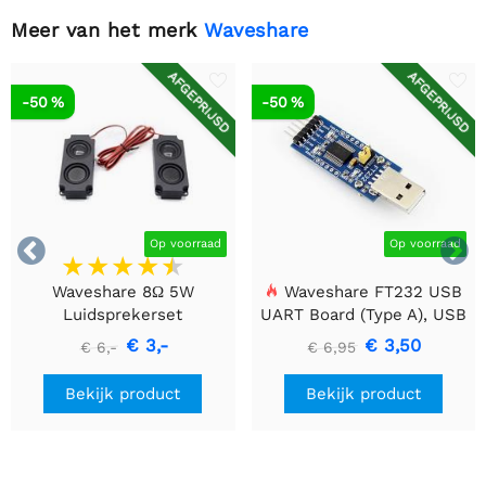
Meer van het merk
Waveshare
AFGEPRIJSD
AFGEPRIJSD
-50 %
-50 %


Op voorraad
Op voorraad
Waveshare 8Ω 5W
Waveshare FT232 USB
Luidsprekerset
UART Board (Type A), USB
naar TTL (UART)
€ 3,-
€ 3,50
€ 6,-
€ 6,95
Communicatiemodule
Bekijk product
Bekijk product