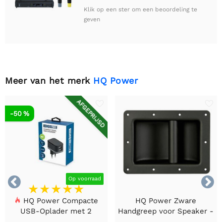
Klik op een ster om een beoordeling te
geven
Meer van het merk
HQ Power
AFGEPRIJSD
-50 %


Op voorraad
HQ Power Compacte
HQ Power Zware
USB-Oplader met 2
Handgreep voor Speaker -
Poorten – 17 W Slim
Zwart Metaal