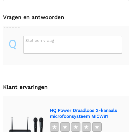
Vragen en antwoorden
Q
Stel een vraag
Klant ervaringen
HQ Power Draadloos 2-kanaals
microfoonsysteem MICW81
★
★
★
★
★