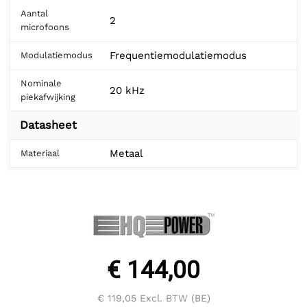
Aantal
2
microfoons
Frequentiemodulatiemodus
Modulatiemodus
Nominale
20 kHz
piekafwijking
Datasheet
Metaal
Materiaal
€ 144,00
€ 119,05
Excl. BTW (BE)