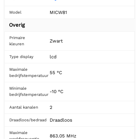
MICW81
Model
Overig
Primaire
Zwart
kleuren
lcd
Type display
Maximale
55 °C
bedrijfstemperatuur
Minimale
-10 °C
bedrijfstemperatuur
2
Aantal kanalen
Draadloos
Draadloos/bedraad
Maximale
863.05 MHz
werkfrequentie