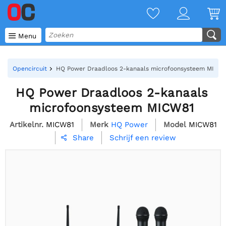

Menu
Opencircuit
HQ Power Draadloos 2-kanaals microfoonsysteem MICW
HQ Power Draadloos 2-kanaals
microfoonsysteem MICW81
Artikelnr.
MICW81
Merk
HQ Power
Model
MICW81
Schrijf een review
Share
