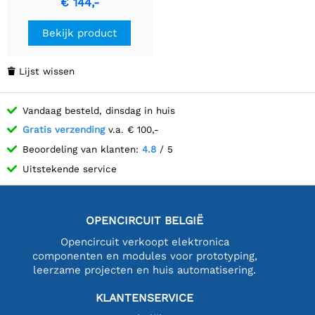
€ 144,-
MICW81
Bekijk product
Lijst wissen

Vandaag besteld, dinsdag in huis
Gratis verzending
v.a. € 100,-
Beoordeling van klanten:
4.8
/ 5
Uitstekende service
OPENCIRCUIT BELGIË
Opencircuit verkoopt elektronica
componenten en modules voor prototyping,
leerzame projecten en huis automatisering.
KLANTENSERVICE