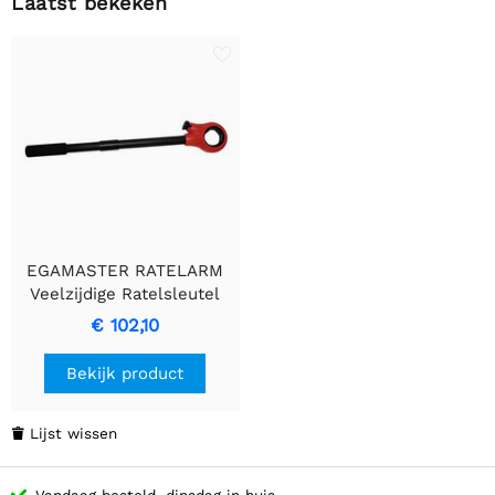
Laatst bekeken
EGAMASTER RATELARM
Veelzijdige Ratelsleutel
voor Snijplaten
€ 102,10
Bekijk product
Lijst wissen

Vandaag besteld, dinsdag in huis