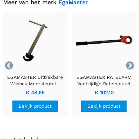
Meer van het merk
EgaMaster


EGAMASTER Uittrekbare
EGAMASTER RATELARM
Wasbak Moersleutel -
Veelzijdige Ratelsleutel
Duurzaam & Uitschuifbaar
voor Snijplaten
€ 48,65
€ 102,10
Bereik
Bekijk product
Bekijk product