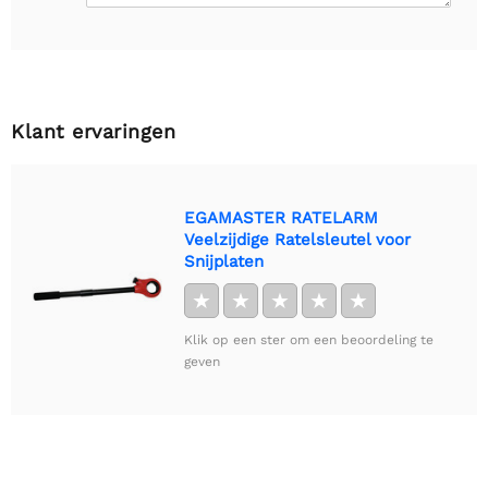
Klant ervaringen
EGAMASTER RATELARM
Veelzijdige Ratelsleutel voor
Snijplaten
★
★
★
★
★
Klik op een ster om een beoordeling te
geven