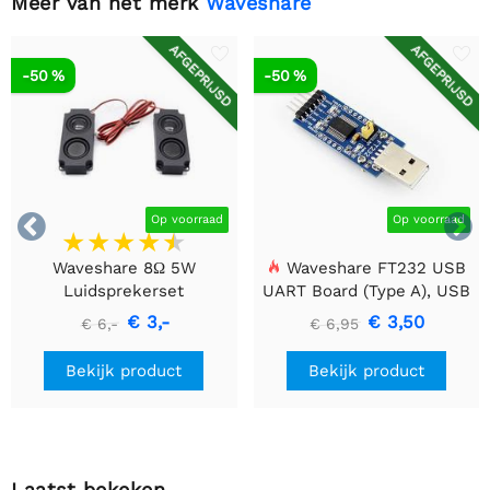
Meer van het merk
Waveshare
AFGEPRIJSD
AFGEPRIJSD
-50 %
-50 %


Op voorraad
Op voorraad
Waveshare 8Ω 5W
Waveshare FT232 USB
Luidsprekerset
UART Board (Type A), USB
naar TTL (UART)
€ 3,-
€ 3,50
€ 6,-
€ 6,95
Communicatiemodule
Bekijk product
Bekijk product
Laatst bekeken