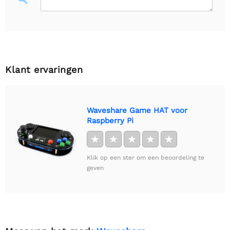
Klant ervaringen
Waveshare Game HAT voor
Raspberry Pi
★
★
★
★
★
Klik op een ster om een beoordeling te
geven