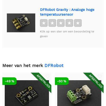
DFRobot Gravity : Analoge hoge
temperatuursensor
★
★
★
★
★
Klik op een ster om een beoordeling te
geven
Meer van het merk
DFRobot
AFGEPRIJSD
AFGEPRIJSD
-49 %
-50 %