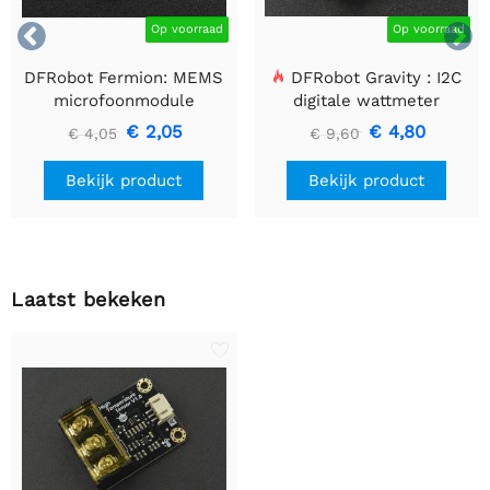


Op voorraad
Op voorraad
DFRobot Fermion: MEMS
DFRobot Gravity : I2C
microfoonmodule
digitale wattmeter
€ 2,05
€ 4,80
€ 4,05
€ 9,60
Bekijk product
Bekijk product
Laatst bekeken