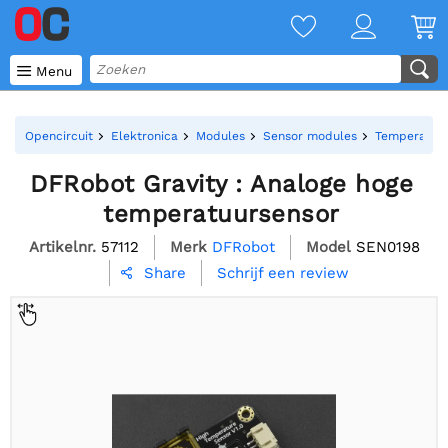

Menu
Opencircuit
Elektronica
Modules
Sensor modules
Temperatuur
DFRobot Gravity : Analoge hoge
temperatuursensor
Artikelnr.
57112
Merk
DFRobot
Model
SEN0198
Schrijf een review
Share
