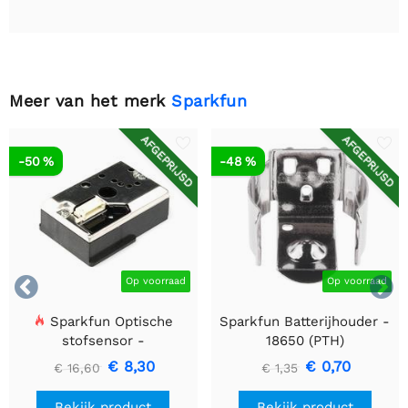
Meer van het merk
Sparkfun
AFGEPRIJSD
AFGEPRIJSD
-50 %
-48 %


Op voorraad
Op voorraad
Sparkfun Optische
Sparkfun Batterijhouder -
stofsensor -
18650 (PTH)
GP2Y1010AU0F
€ 8,30
€ 0,70
€ 16,60
€ 1,35
Bekijk product
Bekijk product