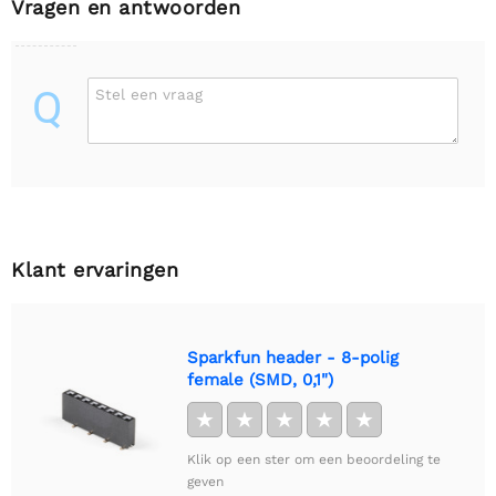
Vragen en antwoorden
Q
Stel een vraag
Klant ervaringen
Sparkfun header - 8-polig
female (SMD, 0,1")
★
★
★
★
★
Klik op een ster om een beoordeling te
geven