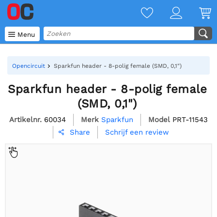

Menu
Opencircuit
Sparkfun header - 8-polig female (SMD, 0,1")
Sparkfun header - 8-polig female
(SMD, 0,1")
Artikelnr.
60034
Merk
Sparkfun
Model
PRT-11543
Schrijf een review
Share
