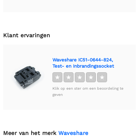
Klant ervaringen
Waveshare IC51-0644-824,
Test- en Inbrandingssocket
★
★
★
★
★
Klik op een ster om een beoordeling te
geven
Meer van het merk
Waveshare