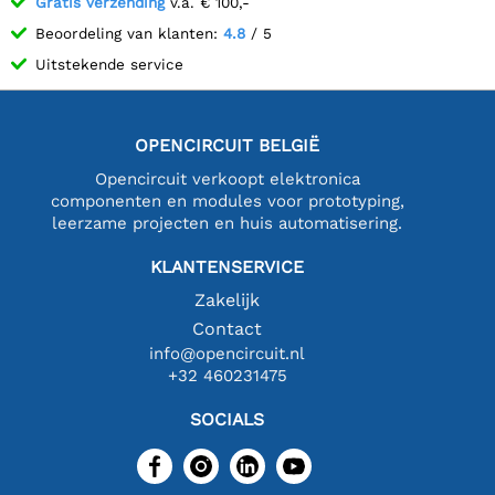
Gratis verzending
v.a. € 100,-
Beoordeling van klanten:
4.8
/ 5
Uitstekende service
OPENCIRCUIT BELGIË
Opencircuit verkoopt elektronica
componenten en modules voor prototyping,
leerzame projecten en huis automatisering.
KLANTENSERVICE
Zakelijk
Contact
info@opencircuit.nl
+32 460231475
SOCIALS