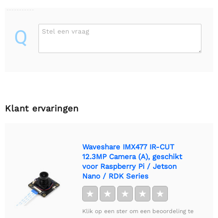
Q
Stel een vraag
Klant ervaringen
Waveshare IMX477 IR-CUT
12.3MP Camera (A), geschikt
voor Raspberry Pi / Jetson
Nano / RDK Series
★
★
★
★
★
Klik op een ster om een beoordeling te