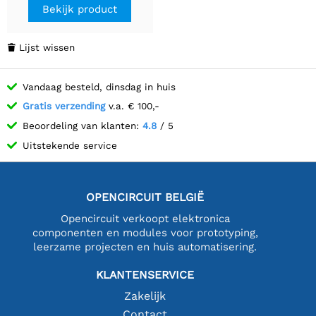
Series
Bekijk product
Lijst wissen

Vandaag besteld, dinsdag in huis
Gratis verzending
v.a. € 100,-
Beoordeling van klanten:
4.8
/ 5
Uitstekende service
OPENCIRCUIT BELGIË
Opencircuit verkoopt elektronica
componenten en modules voor prototyping,
leerzame projecten en huis automatisering.
KLANTENSERVICE
Zakelijk
Contact