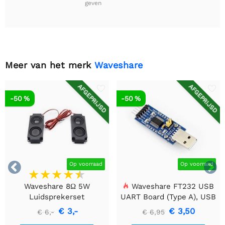
geven
Meer van het merk
Waveshare
AFGEPRIJSD
AFGEPRIJSD
-50 %
-50 %


Op voorraad
Op voorraad
Waveshare 8Ω 5W
Waveshare FT232 USB
Luidsprekerset
UART Board (Type A), USB
naar TTL (UART)
€ 3,-
€ 3,50
€ 6,-
€ 6,95
Communicatiemodule