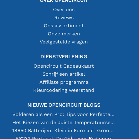
OVER OPENCIRCUIT
Over ons
Reviews
Ons assortiment
Onze merken
Veelgestelde vragen
DIENSTVERLENING
Opencircuit Cadeaukaart
Schrijf een artikel
Affiliate programma
Kleurcodering weerstand
NIEUWE OPENCIRCUIT BLOGS
Solderen als een Pro: Tips voor Perfecte Elektronische Verbindingen
Het Kiezen van de Juiste Temperatuursensor [youtube]
18650 Batterijen: Klein in Formaat, Groot in Prestatie
RS232 Protocol: De Gids voor Beginners