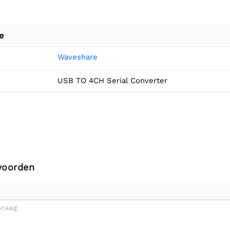
e
Waveshare
USB TO 4CH Serial Converter
woorden
vraag