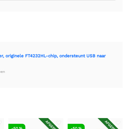
er, originele FT4232HL-chip, ondersteunt USB naar
ven
SD
AFGEPRIJSD
AFGEPRIJSD
-50 %
-50 %