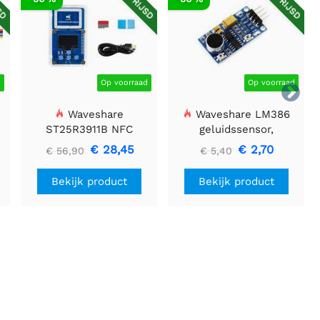
d
Op voorraad
Op voorraad

Waveshare
Waveshare LM386
ST25R3911B NFC
geluidssensor,
Evaluatiekit, NFC-lezer
geluidsdetector,
€ 28,45
€ 2,70
€ 56,90
€ 5,40
+ TF-kaart + USB-kabel
compatibel met Arduino
Bekijk product
Bekijk product