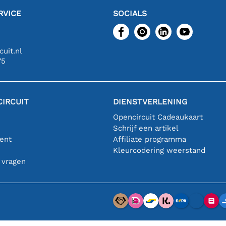
RVICE
SOCIALS
uit.nl
75
IRCUIT
DIENSTVERLENING
Opencircuit Cadeaukaart
Schrijf een artikel
ent
Affiliate programma
n
Kleurcodering weerstand
 vragen