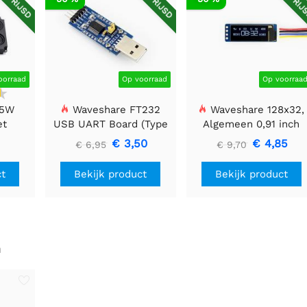
oorraad
Op voorraad
Op voorraa
 5W
Waveshare FT232
Waveshare 128x32,
et
USB UART Board (Type
Algemeen 0,91 inch
A), USB naar TTL (UART)
OLED-displaymodule
€ 3,50
€ 4,85
€ 6,95
€ 9,70
Communicatiemodule
ct
Bekijk product
Bekijk product
n