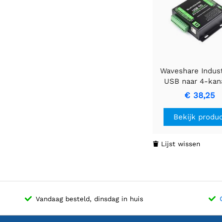
Waveshare Indust
USB naar 4-kan
seriële convert
€ 38,25
originele FT423
chip, ondersteun
Bekijk produ
naar
RS232/485/422/
Lijst wissen

Vandaag besteld, dinsdag in huis