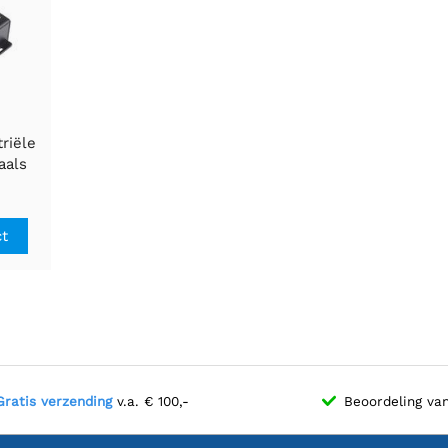
riële
aals
er,
2HL-
t USB
ct
TTL.
Gratis verzending
v.a. € 100,-
Beoordeling va