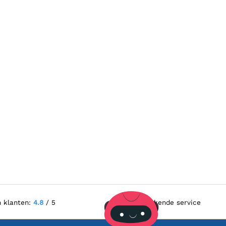
n klanten:
4.8
/ 5
Uitstekende service