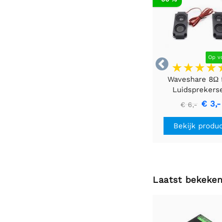
Op v

Waveshare 8Ω
Luidsprekers
€ 3,-
€ 6,-
Bekijk produ
Laatst bekeke