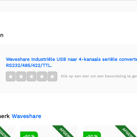
en
Waveshare Industriële USB naar 4-kanaals seriële convert
RS232/485/422/TTL.
★
★
★
★
★
Klik op een ster om een beoordeling te ge
merk
Waveshare
GEPRIJSD
AFGEPRIJSD
AFGEPRIJ
-50 %
-50 %