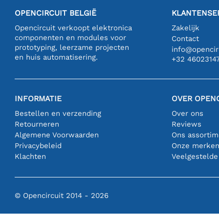
OPENCIRCUIT BELGIË
KLANTENSE
Opencircuit verkoopt elektronica
Zakelijk
componenten en modules voor
Contact
prototyping, leerzame projecten
info@opencirc
en huis automatisering.
+32 4602314
INFORMATIE
OVER OPENC
Bestellen en verzending
Over ons
Retourneren
Reviews
Algemene Voorwaarden
Ons assortim
Privacybeleid
Onze merke
Klachten
Veelgestelde
© Opencircuit 2014 - 2026