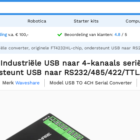
n
Robotica
Starter kits
Compu
ding
v.a. € 100,-
Beoordeling van klanten:
4.8
/ 5
iële converter, originele FT4232HL-chip, ondersteunt USB naar RS
ndustriële USB naar 4-kanaals serië
rsteunt USB naar RS232/485/422/TTL
Merk
Waveshare
Model
USB TO 4CH Serial Converter