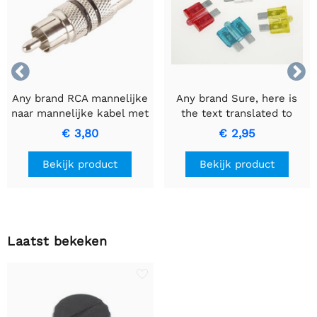


Any brand RCA mannelijke
Any brand Sure, here is
naar mannelijke kabel met
the text translated to
zwarte ring voor
Dutch while keeping it
€ 3,80
€ 2,95
hoogwaardige
informal: AUTOZEKERING
signaaloverdracht
MET CONTROLELAMPJE -
Bekijk product
Bekijk product
15A Blauwe Zekering.
Laatst bekeken