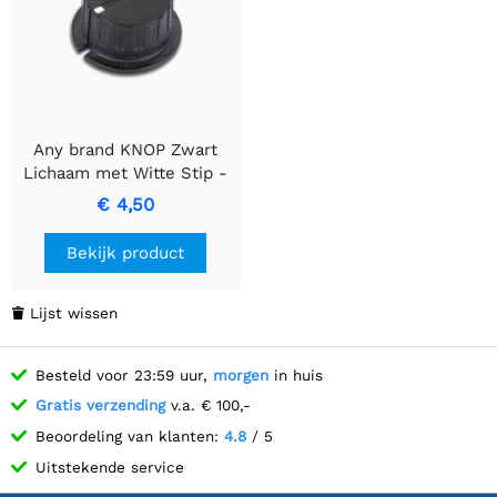
Any brand KNOP Zwart
Lichaam met Witte Stip -
35,7mm Diameter
€ 4,50
Bekijk product
Lijst wissen

Besteld voor 23:59 uur,
morgen
in huis
Gratis verzending
v.a. € 100,-
Beoordeling van klanten:
4.8
/ 5
Uitstekende service