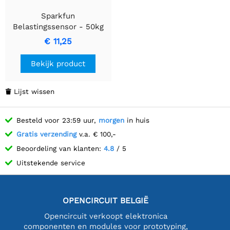
Sparkfun
Belastingssensor - 50kg
(generiek)
€ 11,25
Bekijk product
Lijst wissen

Besteld voor 23:59 uur,
morgen
in huis
Gratis verzending
v.a. € 100,-
Beoordeling van klanten:
4.8
/ 5
Uitstekende service
OPENCIRCUIT BELGIË
Opencircuit verkoopt elektronica
componenten en modules voor prototyping,