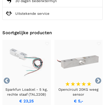
30 dagen bedenktermijn
Uitstekende service
Soortgelijke producten


Sparkfun Loadcel - 5 kg,
Opencircuit 20KG weeg
rechte staaf (TAL220B)
sensor
€ 23,25
€ 5,-