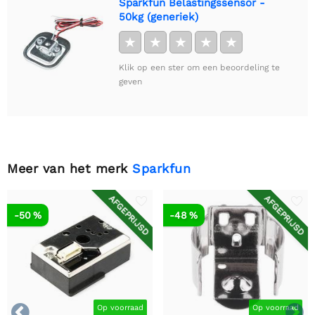
Sparkfun Belastingssensor -
50kg (generiek)
★
★
★
★
★
Klik op een ster om een beoordeling te
geven
Meer van het merk
Sparkfun
AFGEPRIJSD
AFGEPRIJSD
-50 %
-48 %


Op voorraad
Op voorraad