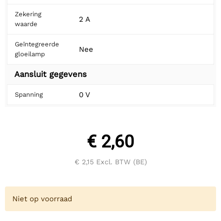
Zekering
2 A
waarde
Geïntegreerde
Nee
gloeilamp
Aansluit gegevens
0 V
Spanning
€ 2,60
€ 2,15
Excl. BTW (BE)
Niet op voorraad