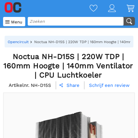

Menu
Opencircuit
Noctua NH-D15S | 220W TDP | 160mm Hoogte | 140mm Vent
Noctua NH-D15S | 220W TDP |
160mm Hoogte | 140mm Ventilator
| CPU Luchtkoeler
Artikelnr.
NH-D15S
Schrijf een review
Share
