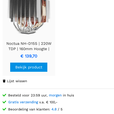
Noctua NH-D15S | 220W
TDP | 160mm Hoogte |
140mm Ventilator | CPU
€ 139,70
Luchtkoeler
Bekijk product
Lijst wissen

Besteld voor 23:59 uur,
morgen
in huis
Gratis verzending
v.a. € 100,-
Beoordeling van klanten:
4.8
/ 5