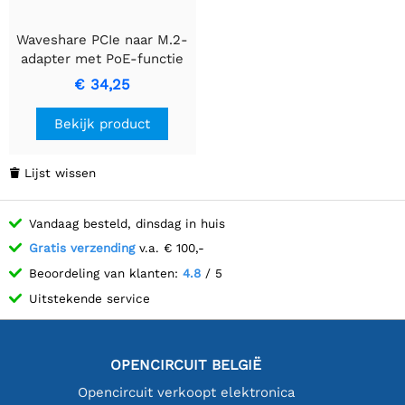
Waveshare PCIe naar M.2-
adapter met PoE-functie
(B) voor Raspberry Pi 5,
€ 34,25
ondersteunt NVMe-
protocol M.2 solid-state
Bekijk product
schijf, snelle lees- en
schrijfsnelheden,
Raspberry Pi 5 PoE HAT.
Lijst wissen

Vandaag besteld, dinsdag in huis
Gratis verzending
v.a. € 100,-
Beoordeling van klanten:
4.8
/ 5
Uitstekende service
OPENCIRCUIT BELGIË
Opencircuit verkoopt elektronica