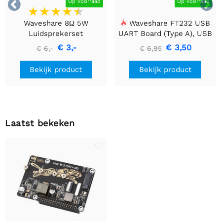


Op voorraad
Op voorraad
Waveshare 8Ω 5W
Waveshare FT232 USB
Luidsprekerset
UART Board (Type A), USB
naar TTL (UART)
€ 3,-
€ 3,50
€ 6,-
€ 6,95
Communicatiemodule
Bekijk product
Bekijk product
Laatst bekeken