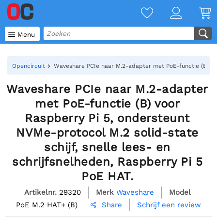

Menu
Opencircuit
Waveshare PCIe naar M.2-adapter met PoE-functie (B) voor
Waveshare PCIe naar M.2-adapter
met PoE-functie (B) voor
Raspberry Pi 5, ondersteunt
NVMe-protocol M.2 solid-state
schijf, snelle lees- en
schrijfsnelheden, Raspberry Pi 5
PoE HAT.
Artikelnr.
29320
Merk
Waveshare
Model
PoE M.2 HAT+ (B)
Schrijf een review
Share
