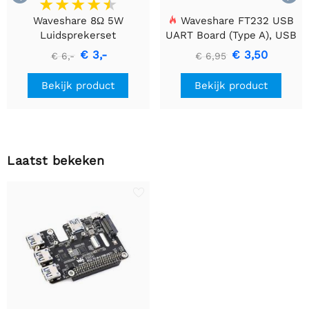
Waveshare 8Ω 5W
Waveshare FT232 USB
Luidsprekerset
UART Board (Type A), USB
naar TTL (UART)
€ 3,-
€ 3,50
€ 6,-
€ 6,95
Communicatiemodule
Bekijk product
Bekijk product
Laatst bekeken