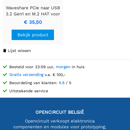
Waveshare PCIe naar USB
3.2 Gen1 en M.2 HAT voor
Raspberry Pi 5,
€ 35,50
ondersteunt NVMe-
protocol solid-state drive,
Bekijk product
breidt uit naar 4-kanaals
USB 3.2 poorten, met
hoge snelheden lezen en
Lijst wissen

schrijven, HAT+ standaard.
Besteld voor 23:59 uur,
morgen
in huis
Gratis verzending
v.a. € 100,-
Beoordeling van klanten:
4.8
/ 5
Uitstekende service
OPENCIRCUIT BELGIË
Opencircuit verkoopt elektronica
componenten en modules voor prototyping,