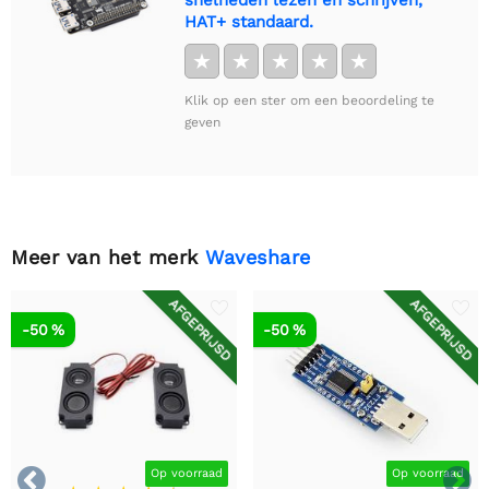
snelheden lezen en schrijven,
HAT+ standaard.
★
★
★
★
★
Klik op een ster om een beoordeling te
geven
Meer van het merk
Waveshare
AFGEPRIJSD
AFGEPRIJSD
-50 %
-50 %


Op voorraad
Op voorraad