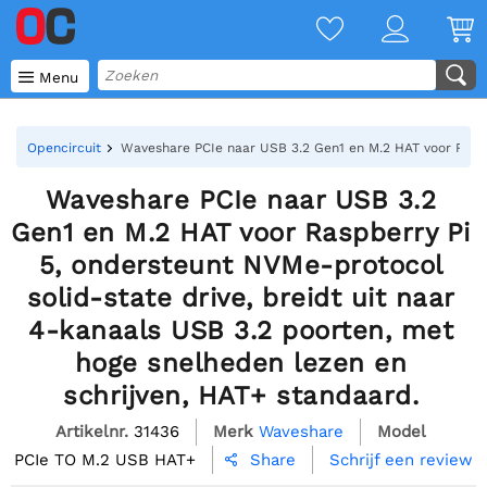

Menu
Opencircuit
Waveshare PCIe naar USB 3.2 Gen1 en M.2 HAT voor Raspbe
Waveshare PCIe naar USB 3.2
Gen1 en M.2 HAT voor Raspberry Pi
5, ondersteunt NVMe-protocol
solid-state drive, breidt uit naar
4-kanaals USB 3.2 poorten, met
hoge snelheden lezen en
schrijven, HAT+ standaard.
Artikelnr.
31436
Merk
Waveshare
Model
PCIe TO M.2 USB HAT+
Schrijf een review
Share
