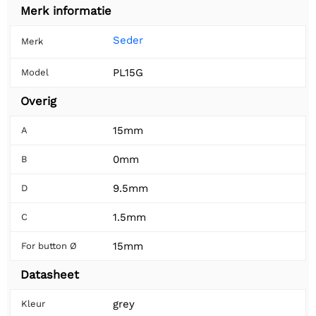
Merk informatie
Seder
Merk
PL15G
Model
Overig
15mm
A
0mm
B
9.5mm
D
1.5mm
C
15mm
For button Ø
Datasheet
grey
Kleur