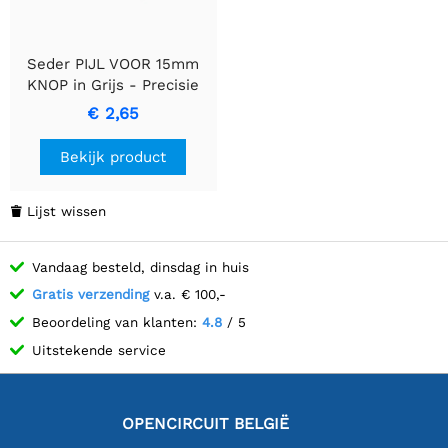
Seder PIJL VOOR 15mm
KNOP in Grijs - Precisie
en Stijl
€ 2,65
Bekijk product
Lijst wissen

Vandaag besteld, dinsdag in huis
Gratis verzending
v.a. € 100,-
Beoordeling van klanten:
4.8
/ 5
Uitstekende service
OPENCIRCUIT BELGIË