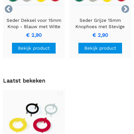


Seder Deksel voor 15mm
Seder Grijze 15mm
Knop - Blauw met Witte
Knophoes met Stevige
Lijn
Grip en Duurzaamheid
€ 2,90
€ 2,90
Bekijk product
Bekijk product
Laatst bekeken