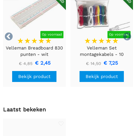


Op voorraad
Op voorraad
Velleman Breadboard 830
Velleman Set
punten - wit
montagekabels - 10
kleuren - 60m - flexibele
€ 2,45
€ 7,25
€ 4,85
€ 14,50
kern (multi core)
Bekijk product
Bekijk product
Laatst bekeken