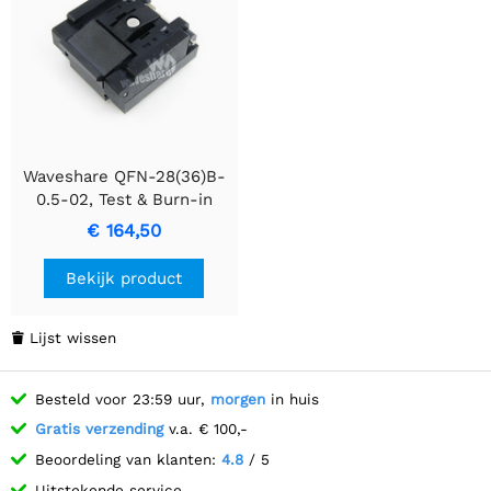
Waveshare QFN-28(36)B-
0.5-02, Test & Burn-in
Socket
€ 164,50
Bekijk product
Lijst wissen

Besteld voor 23:59 uur,
morgen
in huis
Gratis verzending
v.a. € 100,-
Beoordeling van klanten:
4.8
/ 5
Uitstekende service