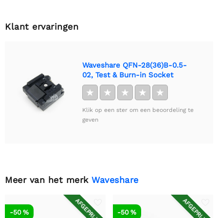
Klant ervaringen
Waveshare QFN-28(36)B-0.5-
02, Test & Burn-in Socket
★
★
★
★
★
Klik op een ster om een beoordeling te
geven
Meer van het merk
Waveshare
AFGEPRIJSD
AFGEPRIJSD
-50 %
-50 %