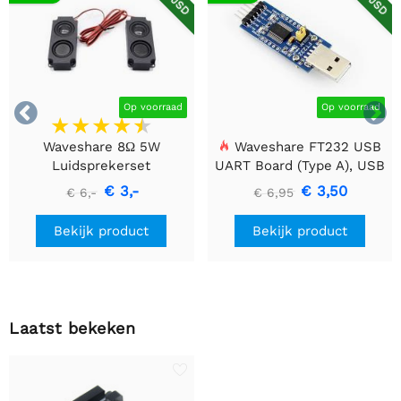


Op voorraad
Op voorraad
Waveshare 8Ω 5W
Waveshare FT232 USB
Luidsprekerset
UART Board (Type A), USB
naar TTL (UART)
€ 3,-
€ 3,50
€ 6,-
€ 6,95
Communicatiemodule
Bekijk product
Bekijk product
Laatst bekeken