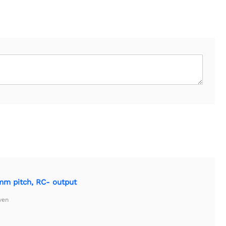
mm pitch, RC- output
ven