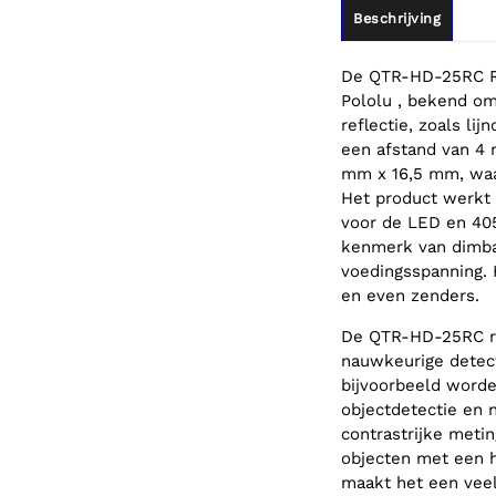
Beschrijving
De QTR-HD-25RC Re
Pololu , bekend om 
reflectie, zoals li
een afstand van 4 
mm x 16,5 mm, waar
Het product werkt 
voor de LED en 405
kenmerk van dimbar
voedingsspanning. 
en even zenders.
De QTR-HD-25RC re
nauwkeurige detect
bijvoorbeeld worden
objectdetectie en 
contrastrijke metin
objecten met een h
maakt het een veel