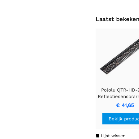
Laatst bekeke
Pololu QTR-HD-
Reflectiesensorarr
kanalen, 4 mm p
€ 41,65
RC- output
Bekijk produ
Lijst wissen
