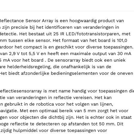
flectance Sensor Array is een hoogwaardig product van
zijn precisie bij het identificeren van veranderingen in
jndetectie. Het bestaat uit 25 IR LED/fototransistorparen, met
mm tussen elke sensor. Het formaat van het board is 101,0
door het compact is en geschikt voor diverse toepassingen.
van 2,9 V tot 5,5 V en heeft een maximale output van 30 mA
 mA voor het board . De sensorarray biedt ook een uniek
e helderheidsregeling, die onafhankelijk is van de
Het biedt afzonderlijke bedieningselementen voor de oneven
flectiesensorarray is met name handig voor toepassingen di
ie van veranderingen in reflectie vereisen. Het kan
 gebruikt in de robotica voor het volgen van lijnen,
navigatie. Met een optimaal bereik van 5 mm zorgt het voor
gen voor objecten die dichtbij zijn. Het is echter ook in staat
oge reflectie te detecteren op afstanden tot 50 mm. Dit
zijdig hulpmiddel voor diverse toepassingen voor