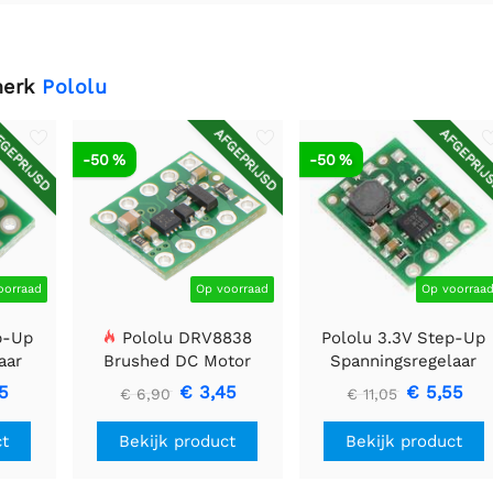
merk
Pololu
GEPRIJSD
AFGEPRIJSD
AFGEPRIJ
-50 %
-50 %
oorraad
Op voorraad
Op voorraa
p-Up
Pololu DRV8838
Pololu 3.3V Step-Up
aar
Brushed DC Motor
Spanningsregelaar
Driver
U1V11F3
5
€ 3,45
€ 5,55
€ 6,90
€ 11,05
ct
Bekijk product
Bekijk product