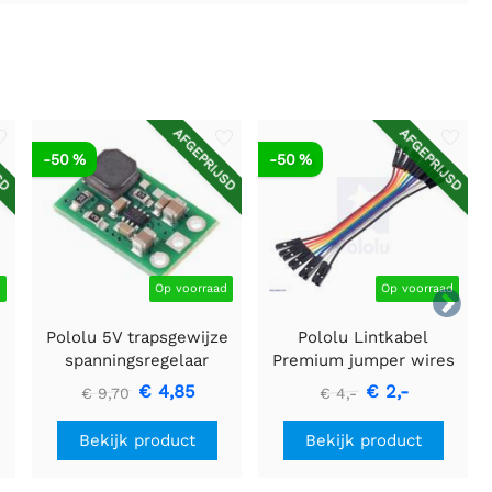
SD
AFGEPRIJSD
AFGEPRIJSD
-50 %
-50 %
d
Op voorraad
Op voorraad

Pololu 5V trapsgewijze
Pololu Lintkabel
spanningsregelaar
Premium jumper wires
U3V16F5
10-kleuren FF 6" (15 cm)
€ 4,85
€ 2,-
€ 9,70
€ 4,-
Bekijk product
Bekijk product