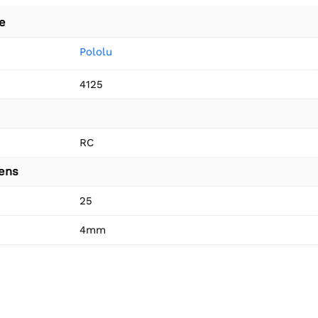
e
Pololu
4125
RC
vens
25
4mm