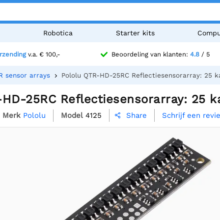
n
Robotica
Starter kits
Compu
erzending
v.a. € 100,-
Beoordeling van klanten:
4.8
/ 5
R sensor arrays
Pololu QTR-HD-25RC Reflectiesensorarray: 25 k
-HD-25RC Reflectiesensorarray: 25 k
Merk
Pololu
Model
4125
Schrijf een revi
Share
