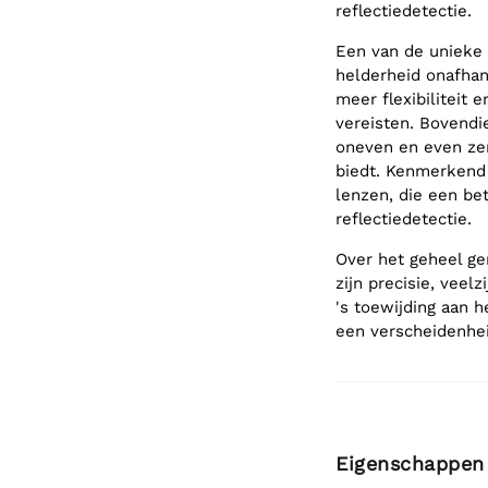
reflectiedetectie.
Een van de unieke 
helderheid onafhan
meer flexibiliteit 
vereisten. Bovendi
oneven en even ze
biedt. Kenmerkend 
lenzen, die een be
reflectiedetectie.
Over het geheel g
zijn precisie, veel
's toewijding aan 
een verscheidenhei
Eigenschappen