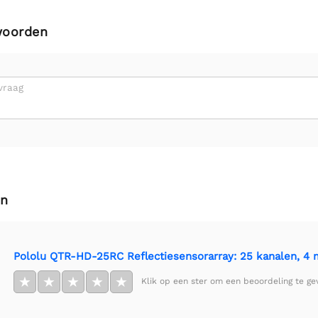
woorden
vraag
en
Pololu QTR-HD-25RC Reflectiesensorarray: 25 kanalen, 4 
★
★
★
★
★
Klik op een ster om een beoordeling te ge