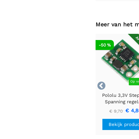
Meer van het 
AF
-50 %
Op v

Pololu 3,3V Ste
Spanning regel
U1V10F3
€ 4,8
€ 9,70
Bekijk produ