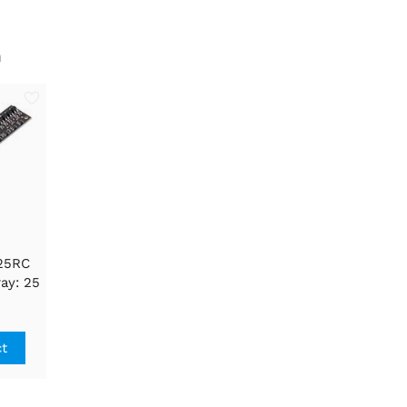
n
25RC
ay: 25
itch,
ct