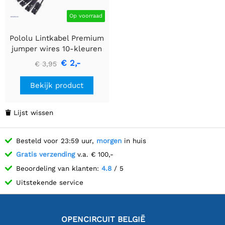
Op voorraad
Pololu Lintkabel Premium
jumper wires 10-kleuren
FF 6" (15 cm)
€ 2,-
€ 3,95
Bekijk product
Lijst wissen

Besteld voor 23:59 uur,
morgen
in huis
Gratis verzending
v.a. € 100,-
Beoordeling van klanten:
4.8
/ 5
Uitstekende service
OPENCIRCUIT BELGIË