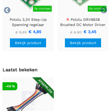


Op voorraad
Op voorraad
Pololu 3,3V Step-Up
Pololu DRV8838
Spanning regelaar
Brushed DC Motor Driver
U1V10F3
€ 4,85
€ 3,45
€ 9,65
€ 6,90
Bekijk product
Bekijk product
Laatst bekeken
AFGEPRIJSD
-49 %