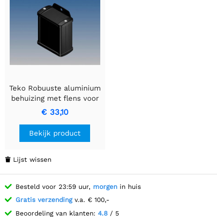
Teko Robuuste aluminium
behuizing met flens voor
gemakkelijke montage, 70
€ 33,10
x 59,9 x 30,9 mm - Zwart
Bekijk product
Lijst wissen

Besteld voor 23:59 uur,
morgen
in huis
Gratis verzending
v.a. € 100,-
Beoordeling van klanten:
4.8
/ 5