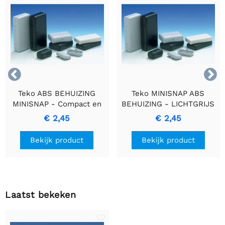


Teko ABS BEHUIZING
Teko MINISNAP ABS
MINISNAP - Compact en
BEHUIZING - LICHTGRIJS
Elegante Behuizing
- 82 x 60 x 25 mm -
€ 2,45
€ 2,45
(10005-B.5)
Bekijk product
Bekijk product
Laatst bekeken