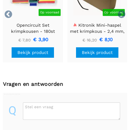


Op voorraad
Op voorraad
Opencircuit Set
Kitronik Mini-haspel
krimpkousen - 180st
met krimpkous - 2,4 mm,
11 meter
€ 3,90
€ 8,10
€ 7,80
€ 16,20
Bekijk product
Bekijk product
Vragen en antwoorden
Q
Stel een vraag