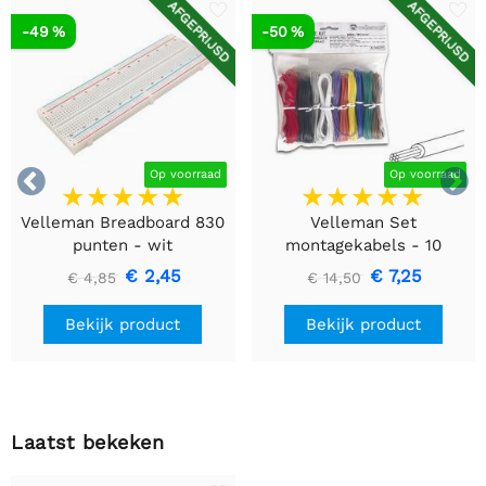
AFGEPRIJSD
AFGEPRIJSD
-49 %
-50 %


Op voorraad
Op voorraad
Velleman Breadboard 830
Velleman Set
punten - wit
montagekabels - 10
kleuren - 60m - flexibele
€ 2,45
€ 7,25
€ 4,85
€ 14,50
kern (multi core)
Bekijk product
Bekijk product
Laatst bekeken