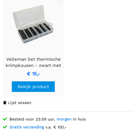
Velleman Set thermische
krimpkousen - zwart met
lijm 10cm - 85 st. - in
€ 15,-
opbergdoos
Bekijk product
Lijst wissen

Besteld voor 23:59 uur,
morgen
in huis
Gratis verzending
v.a. € 100,-