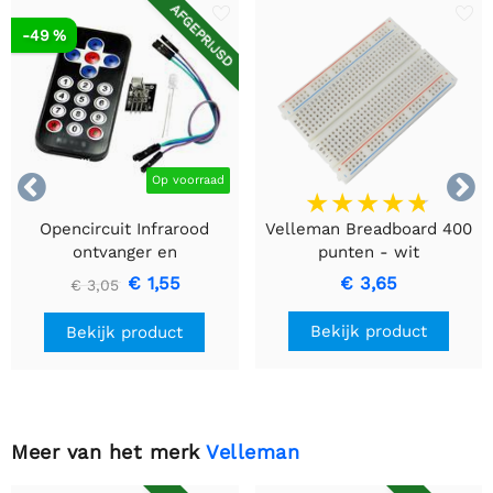
AFGEPRIJSD
-49 %


Op voorraad
Opencircuit Infrarood
Velleman Breadboard 400
ontvanger en
punten - wit
afstandsbediening kit
€ 1,55
€ 3,65
€ 3,05
Bekijk product
Bekijk product
Meer van het merk
Velleman