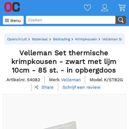

Menu
Opencircuit
Materiaal
Bedrading
Krimpkousen
Velleman Set th
Velleman Set thermische
krimpkousen - zwart met lijm
10cm - 85 st. - in opbergdoos
Artikelnr.
54083
Merk
Velleman
Model
K/STB2G
Schrijf een review
Share
