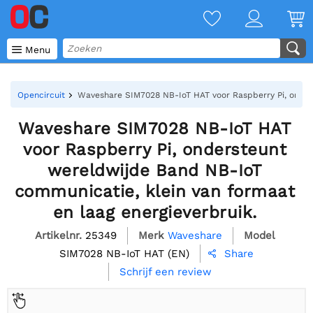

Menu
Opencircuit
Waveshare SIM7028 NB-IoT HAT voor Raspberry Pi, onders
Waveshare SIM7028 NB-IoT HAT
voor Raspberry Pi, ondersteunt
wereldwijde Band NB-IoT
communicatie, klein van formaat
en laag energieverbruik.
Artikelnr.
25349
Merk
Waveshare
Model
SIM7028 NB-IoT HAT (EN)
Share

Schrijf een review