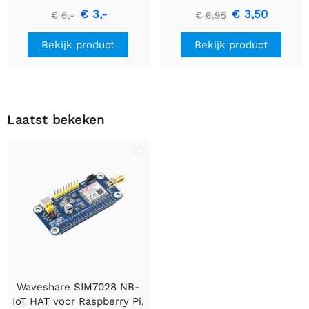
naar TTL (UART)
€ 3,-
€ 3,50
€ 6,-
€ 6,95
Communicatiemodule
Bekijk product
Bekijk product
Laatst bekeken
Waveshare SIM7028 NB-
IoT HAT voor Raspberry Pi,