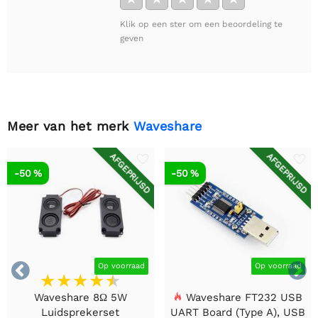
Klik op een ster om een beoordeling te
geven
Meer van het merk
Waveshare
AFGEPRIJSD
AFGEPRIJSD
-50 %
-50 %


Op voorraad
Op voorraad
Waveshare 8Ω 5W
Waveshare FT232 USB
Luidsprekerset
UART Board (Type A), USB