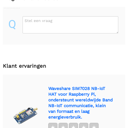
Q
Stel een vraag
Klant ervaringen
Waveshare SIM7028 NB-IoT
HAT voor Raspberry Pi,
ondersteunt wereldwijde Band
NB-IoT communicatie, klein
van formaat en laag
energieverbruik.
★
★
★
★
★