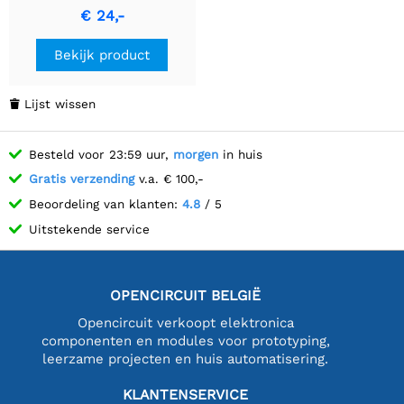
ondersteunt wereldwijde
€ 24,-
Band NB-IoT
communicatie, klein van
Bekijk product
formaat en laag
energieverbruik.
Lijst wissen

Besteld voor 23:59 uur,
morgen
in huis
Gratis verzending
v.a. € 100,-
Beoordeling van klanten:
4.8
/ 5
Uitstekende service
OPENCIRCUIT BELGIË
Opencircuit verkoopt elektronica
componenten en modules voor prototyping,
leerzame projecten en huis automatisering.
KLANTENSERVICE