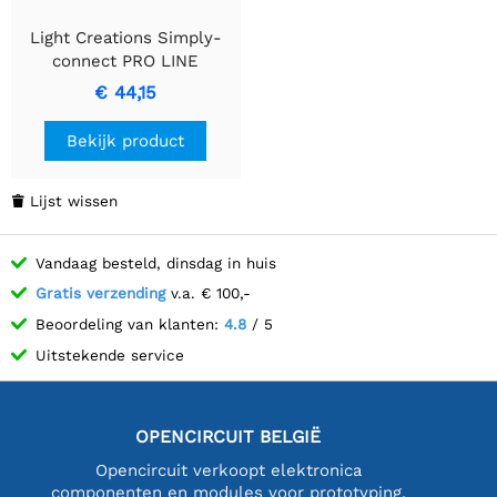
Light Creations Simply-
connect PRO LINE
Netlight Extension met
€ 44,15
144 Warm Witte LEDs
Bekijk product
Lijst wissen

Vandaag besteld, dinsdag in huis
Gratis verzending
v.a. € 100,-
Beoordeling van klanten:
4.8
/ 5
Uitstekende service
OPENCIRCUIT BELGIË
Opencircuit verkoopt elektronica
componenten en modules voor prototyping,