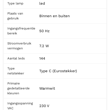
led
Type lamp
Plaats van
Binnen en buiten
gebruik
Ingangsfrequentie
50 Hz
bereik
Stroomverbruik
7.2 W
vermogen
144
Aantal leds
Type
Type C (Eurostekker)
netstekker
Primaire
Warmwit
gedetailleerde
kleuren
Ingangsspanning
230 V
VAC