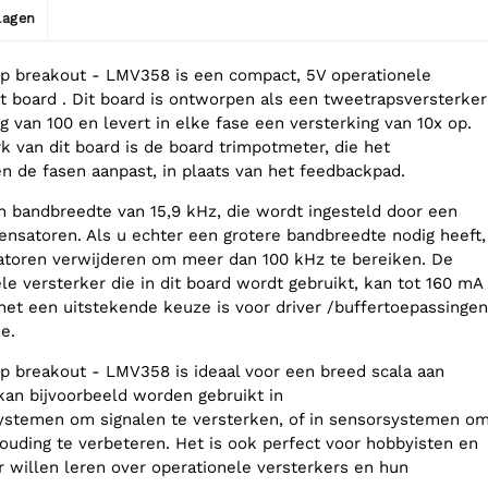
jlagen
 breakout - LMV358 is een compact, 5V operationele
t board . Dit board is ontworpen als een tweetrapsversterker
 van 100 en levert in elke fase een versterking van 10x op.
 van dit board is de board trimpotmeter, die het
en de fasen aanpast, in plaats van het feedbackpad.
n bandbreedte van 15,9 kHz, die wordt ingesteld door een
nsatoren. Als u echter een grotere bandbreedte nodig heeft,
atoren verwijderen om meer dan 100 kHz te bereiken. De
e versterker die in dit board wordt gebruikt, kan tot 160 mA
het een uitstekende keuze is voor driver /buffertoepassingen
e.
 breakout - LMV358 is ideaal voor een breed scala aan
kan bijvoorbeeld worden gebruikt in
ystemen om signalen te versterken, of in sensorsystemen o
houding te verbeteren. Het is ook perfect voor hobbyisten en
 willen leren over operationele versterkers en hun