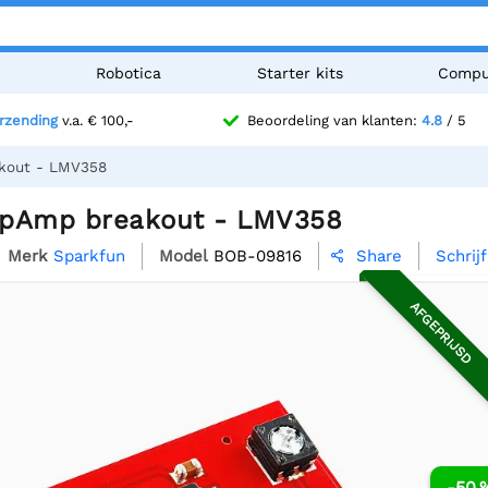
n
Robotica
Starter kits
Compu
erzending
v.a. € 100,-
Beoordeling van klanten:
4.8
/ 5
kout - LMV358
OpAmp breakout - LMV358
Merk
Sparkfun
Model
BOB-09816
Schrij
Share

AFGEPRIJSD
-50 