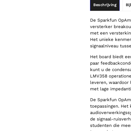
Beschrijving
Bi
De Sparkfun OpAmp
versterker breakou
met een versterking
Het unieke kenmerk
signaalniveau tuss
Het board biedt ee
paar feedbackconde
kunt u de condens
LMV358 operationel
leveren, waardoor 
met lage impedanti
De Sparkfun OpAmp
toepassingen. Het 
audioverwerkingss
de signaal-ruisver
studenten die meer