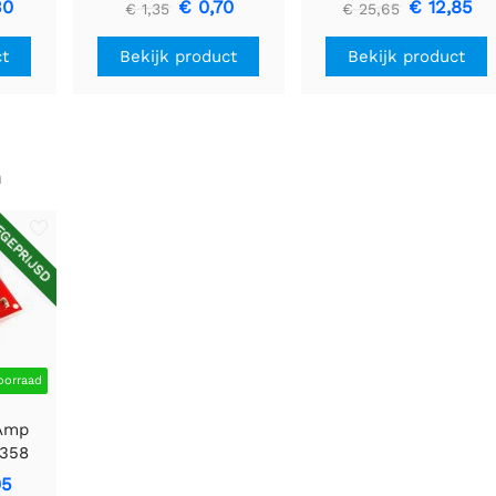
30
€ 0,70
€ 12,85
€ 1,35
€ 25,65
ct
Bekijk product
Bekijk product
n
GEPRIJSD
oorraad
Amp
V358
05