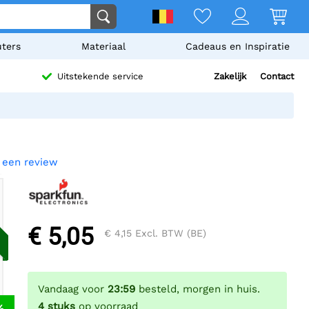
ters
Materiaal
Cadeaus en Inspiratie
Zakelijk
Contact
Uitstekende service
f een review
€ 5,05
€ 4,15
Excl. BTW (BE)
Vandaag voor
23:59
besteld, morgen in huis.
4
stuks
op voorraad
%