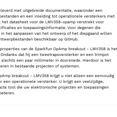
eleverd met uitgebreide documentatie, waaronder een
bestanden en een inleiding tot operationele versterkers met
t het datasheet voor de LMV358-opamp verstrekt voor
cificaties en toepassingsinformatie. Voor degenen die
n in het aanpassen van het ontwerp of het diepgaand willen
 ontwerpbestanden beschikbaar op GitHub.
 properties van de Sparkfun OpAmp breakout - LMV358 is he
Ondanks dat hij een tweetrapsversterker en een trimpot
 slechts een paar millimeter in doorsnede. Hierdoor is het
reren in bestaande projecten of systemen.
pAmp breakout - LMV358 krijgt u niet alleen een eenvoudig
 een operationele versterker. U krijgt een veelzijdige,
cte tool die uw elektronische projecten en toepassingen
beteren.