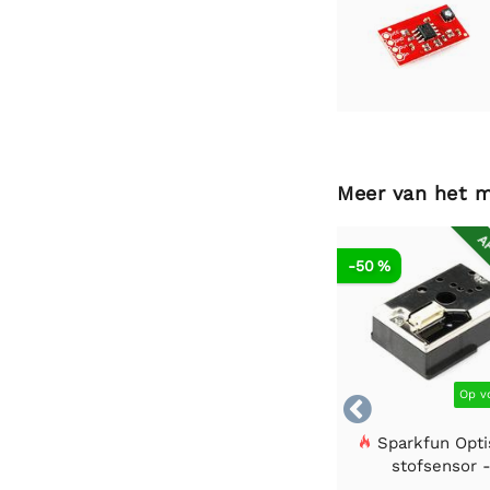
Meer van het 
AF
-50 %
Op v

Sparkfun Opti
stofsensor 
GP2Y1010AU0