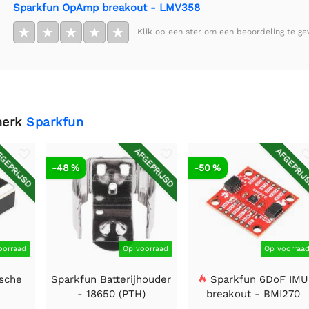
Sparkfun OpAmp breakout - LMV358
★
★
★
★
★
Klik op een ster om een beoordeling te ge
merk
Sparkfun
GEPRIJSD
AFGEPRIJSD
AFGEPRIJ
-48 %
-50 %
oorraad
Op voorraad
Op voorraa
sche
Sparkfun Batterijhouder
Sparkfun 6DoF IMU
-
- 18650 (PTH)
breakout - BMI270
F
(Qwiic)