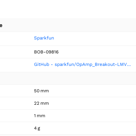
e
Sparkfun
BOB-09816
GitHub - sparkfun/OpAmp_Breakout-LMV358 at V_1.6
50 mm
22 mm
1 mm
4 g