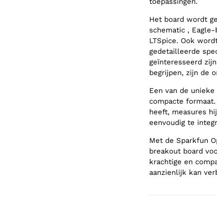
toepassingen.
Het board wordt g
schematic , Eagle-
LTSpice. Ook word
gedetailleerde spe
geïnteresseerd zij
begrijpen, zijn de
Een van de unieke
compacte formaat. 
heeft, measures hij
eenvoudig te integ
Met de Sparkfun O
breakout board voor
krachtige en compa
aanzienlijk kan ver