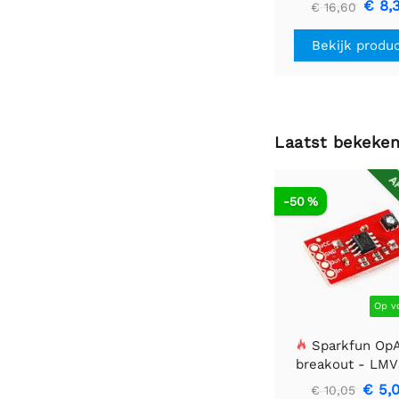
€ 8,
€ 16,60
Bekijk produ
Laatst bekeke
AF
-50 %
Op v
Sparkfun Op
breakout - LM
€ 5,
€ 10,05