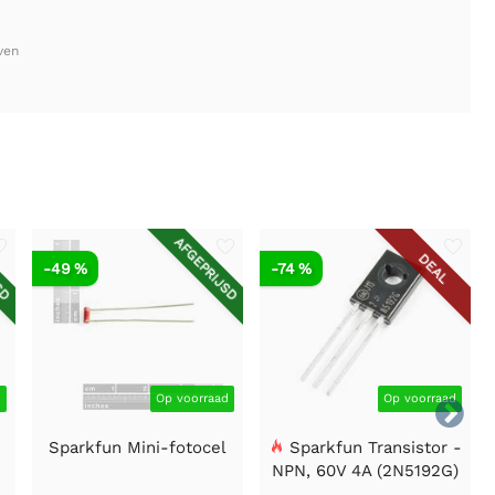
ven
SD
AFGEPRIJSD
DEAL
-49 %
-74 %
d
Op voorraad
Op voorraad

Sparkfun Mini-fotocel
Sparkfun Transistor -
NPN, 60V 4A (2N5192G)