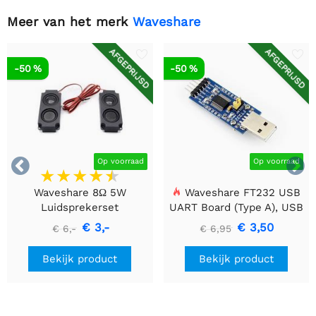
Meer van het merk
Waveshare
AFGEPRIJSD
AFGEPRIJSD
-50 %
-50 %


Op voorraad
Op voorraad
Waveshare 8Ω 5W
Waveshare FT232 USB
Luidsprekerset
UART Board (Type A), USB
naar TTL (UART)
€ 3,-
€ 3,50
€ 6,-
€ 6,95
Communicatiemodule
Bekijk product
Bekijk product