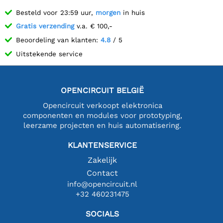
Besteld voor 23:59 uur,
morgen
in huis
Gratis verzending
v.a. € 100,-
Beoordeling van klanten:
4.8
/ 5
Uitstekende service
OPENCIRCUIT BELGIË
Opencircuit verkoopt elektronica
componenten en modules voor prototyping,
leerzame projecten en huis automatisering.
KLANTENSERVICE
Zakelijk
Contact
info@opencircuit.nl
+32 460231475
SOCIALS