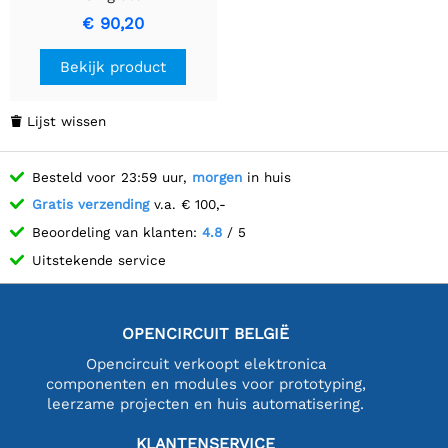
€ 90,20
Bekijk product
Lijst wissen

Besteld voor 23:59 uur,
morgen
in huis
Gratis verzending
v.a. € 100,-
Beoordeling van klanten:
4.8
/ 5
Uitstekende service
OPENCIRCUIT BELGIË
Opencircuit verkoopt elektronica
componenten en modules voor prototyping,
leerzame projecten en huis automatisering.
KLANTENSERVICE