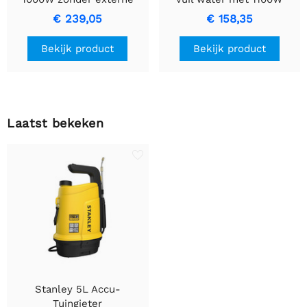
schakeldoos
motor
€ 239,05
€ 158,35
Bekijk product
Bekijk product
Laatst bekeken
Stanley 5L Accu-
Tuingieter