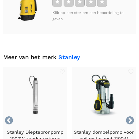
★
★
★
★
★
Klik op een ster om een beoordeling te
geven
Meer van het merk
Stanley


Stanley Dieptebronpomp
Stanley dompelpomp voor
1000W zonder externe
vuil water met 1100W