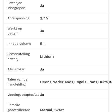
Batterijen
Ja
inbegrepen
3.7 V
Accuspanning
Werkt op
Ja
batterij
5 l
Inhoud volume
Samenstelling
Lithium
batterij
Ja
Afsluitbaar
Talen van de
Deens,Nederlands,Engels,Frans,Duits,I
handleiding
Ja
Voedingsadapter/lader
Primaire
Metaal,Zwart
gedetailleerde