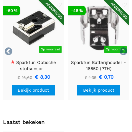
AFGEPRIJSD
AFGEPRIJSD
-50 %
-48 %


Op voorraad
Op voorraad
Sparkfun Optische
Sparkfun Batterijhouder -
stofsensor -
18650 (PTH)
GP2Y1010AU0F
€ 8,30
€ 0,70
€ 16,60
€ 1,35
Bekijk product
Bekijk product
Laatst bekeken