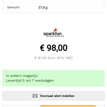
37,6 g
Gewicht
€ 98,00
€ 81,00
Excl. BTW (BE)
In extern magazijn
Levertijd 5 tot 7 werkdagen
Voorraad alert instellen