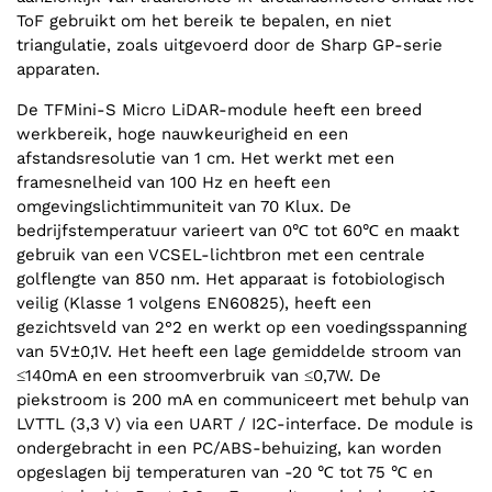
ToF gebruikt om het bereik te bepalen, en niet
triangulatie, zoals uitgevoerd door de Sharp GP-serie
apparaten.
De TFMini-S Micro LiDAR-module heeft een breed
werkbereik, hoge nauwkeurigheid en een
afstandsresolutie van 1 cm. Het werkt met een
framesnelheid van 100 Hz en heeft een
omgevingslichtimmuniteit van 70 Klux. De
bedrijfstemperatuur varieert van 0℃ tot 60℃ en maakt
gebruik van een VCSEL-lichtbron met een centrale
golflengte van 850 nm. Het apparaat is fotobiologisch
veilig (Klasse 1 volgens EN60825), heeft een
gezichtsveld van 2°2 en werkt op een voedingsspanning
van 5V±0,1V. Het heeft een lage gemiddelde stroom van
≤140mA en een stroomverbruik van ≤0,7W. De
piekstroom is 200 mA en communiceert met behulp van
LVTTL (3,3 V) via een UART / I2C-interface. De module is
ondergebracht in een PC/ABS-behuizing, kan worden
opgeslagen bij temperaturen van -20 ℃ tot 75 ℃ en