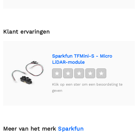
Klant ervaringen
Sparkfun TFMini-S - Micro
LiDAR-module
★
★
★
★
★
Klik op een ster om een beoordeling te
geven
Meer van het merk
Sparkfun