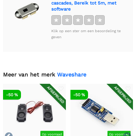
cascades, Bereik tot 5m, met
software
★
★
★
★
★
Klik op een ster om een beoordeling te
geven
Meer van het merk
Waveshare
AFGEPRIJSD
AFGEPRIJSD
-50 %
-50 %
Op voorraad
Op voorraad