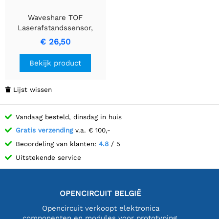
Waveshare TOF
Laserafstandssensor,
UART / CAN-bus,
€ 26,50
Ondersteuning voor
cascades, Bereik tot 5m,
Bekijk product
met software
Lijst wissen

Vandaag besteld, dinsdag in huis
Gratis verzending
v.a. € 100,-
Beoordeling van klanten:
4.8
/ 5
Uitstekende service
OPENCIRCUIT BELGIË
Opencircuit verkoopt elektronica
componenten en modules voor prototyping,