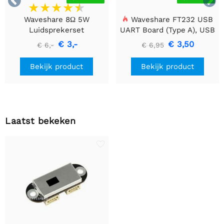


Waveshare 8Ω 5W
Waveshare FT232 USB
Luidsprekerset
UART Board (Type A), USB
naar TTL (UART)
€ 3,-
€ 3,50
€ 6,-
€ 6,95
Communicatiemodule
Bekijk product
Bekijk product
Laatst bekeken