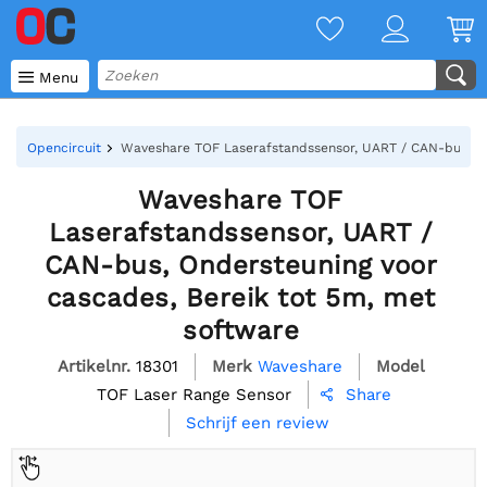

Menu
Opencircuit
Waveshare TOF Laserafstandssensor, UART / CAN-bus, On
Waveshare TOF
Laserafstandssensor, UART /
CAN-bus, Ondersteuning voor
cascades, Bereik tot 5m, met
software
Artikelnr.
18301
Merk
Waveshare
Model
TOF Laser Range Sensor
Share

Schrijf een review